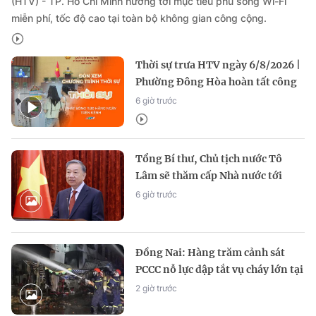
(HTV) - TP. Hồ Chí Minh hướng tới mục tiêu phủ sóng Wi-Fi
miễn phí, tốc độ cao tại toàn bộ không gian công cộng.
Thời sự trưa HTV ngày 6/8/2026 |
Phường Đông Hòa hoàn tất công
tác chuẩn bị cho năm học mới
6 giờ trước
Tổng Bí thư, Chủ tịch nước Tô
Lâm sẽ thăm cấp Nhà nước tới
Australia và New Zealand
6 giờ trước
Đồng Nai: Hàng trăm cảnh sát
PCCC nỗ lực dập tắt vụ cháy lớn tại
dãy ki-ốt khu vực chợ Biên Hòa
2 giờ trước