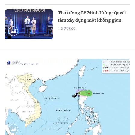
Thủ tướng Lê Minh Hưng: Quyết
tâm xây dựng một không gian
mạng an toàn, tin cậy và nhân
1 giờ trước
văn