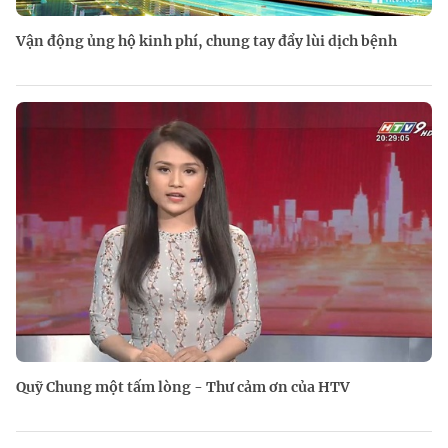
Vận động ủng hộ kinh phí, chung tay đẩy lùi dịch bệnh
Quỹ Chung một tấm lòng - Thư cảm ơn của HTV