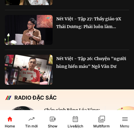
Nét Việt - Tập 27: Thầy giáo 9X
Thái Dương: Phải luôn làm...
Nét Việt - Tập 26: Chuyện "người
hùng hiến máu" Ngô Văn Dư
RADIO ĐẶC SẮC
Chắp cánh Bông Lúa Vàng:
Hành trình nỗ lực...
Home
Show
Live&lịch
Tin mới
Multiform
Menu
29 phút
VOH AM 610KHz