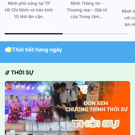
Kênh phủ sóng tại TP
Kênh Thông tin -
Hồ Chí Minh và bán kính
Thương mại - Giải trí
Kênh 
10 tỉnh lân cận.
của Trung tâm...
với c
âm nh
Thời tiết hàng ngày
THỜI SỰ