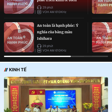
29 phút
VOH AM 610KHz
An toàn là hạnh phúc: Ý
nghĩa của bảng màu
Ishihara
29 phút
VOH AM 610KHz
KINH TẾ