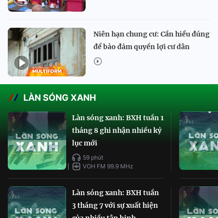
Niên hạn chung cư: Cần hiểu đúng
để bảo đảm quyền lợi cư dân
LÀN SÓNG XANH
Làn sóng xanh: BXH tuần 1
tháng 8 ghi nhận nhiều kỷ
lục mới
59 phút
VOH FM 99.9 MHz
Làn sóng xanh: BXH tuần
3 tháng 7 với sự xuất hiện
của nhiều tân binh