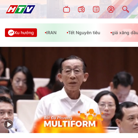
Xu hướng
IRAN
Tết Nguyên tiêu
giá xăng dầ