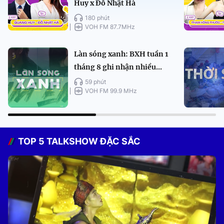
Huy x Đỗ Nhật Hà
180 phút
VOH FM 87.7MHz
Làn sóng xanh: BXH tuần 1
tháng 8 ghi nhận nhiều...
59 phút
VOH FM 99.9 MHz
TOP 5 TALKSHOW ĐẶC SẮC