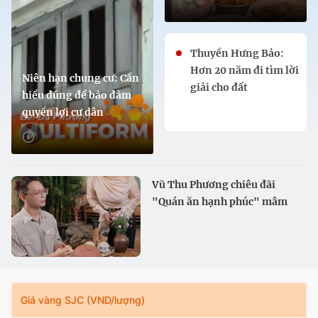
Thuyền Hưng Bảo:
Hơn 20 năm đi tìm lời
Niên hạn chung cư: Cần
giải cho đất
hiểu đúng để bảo đảm
quyền lợi cư dân
Vũ Thu Phương chiêu đãi
"Quán ăn hạnh phúc" mâm
cơm quê
Giá vàng SJC (VND/lượng)