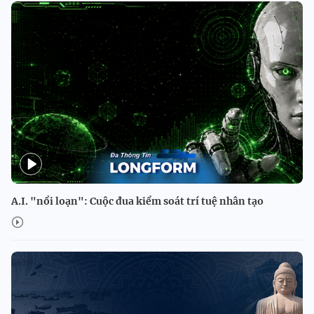
A.I. "nổi loạn": Cuộc đua kiểm soát trí tuệ nhân tạo