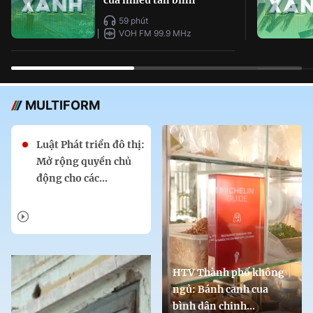
59 phút
VOH FM 99.9 MHz
MULTIFORM
Luật Phát triển đô thị:
Mở rộng quyền chủ
động cho các...
HTV Thành phố không
ngủ: Bánh canh cua
bình dân chinh...