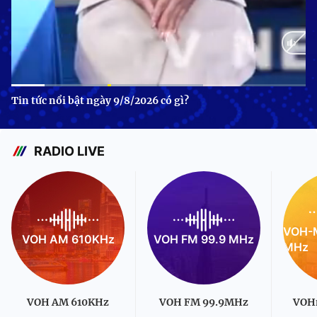
Current
0:10
/
Duration
1:01
Tin tức nổi bật ngày 9/8/2026 có gì?
Time
RADIO LIVE
VOH-M
VOH AM 610KHz
VOH FM 99.9 MHz
MHz
VOH AM 610KHz
VOH FM 99.9MHz
VOH