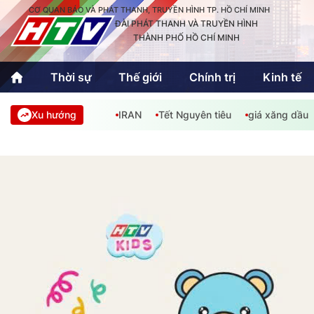
CƠ QUAN BÁO VÀ PHÁT THANH, TRUYỀN HÌNH TP. HỒ CHÍ MINH
ĐÀI PHÁT THANH VÀ TRUYỀN HÌNH
THÀNH PHỐ HỒ CHÍ MINH
Thời sự
Thế giới
Chính trị
Kinh tế
Xu hướng
IRAN
Tết Nguyên tiêu
giá xăng dầu
Thời sự
Thể thao
Văn hóa - G
Trong nước
Trong nướ
Quốc tế
Quốc tế
An Sinh
Sách hay cuối tuần
Thế giới
Kinh doanh
Công nghệ
Phóng sự