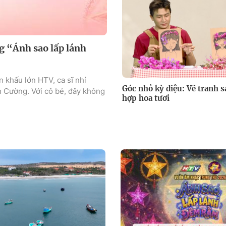
g “Ánh sao lấp lánh
n khấu lớn HTV, ca sĩ nhí
Góc nhỏ kỳ diệu: Vẽ tranh s
h Cường. Với cô bé, đây không
hợp hoa tươi
.