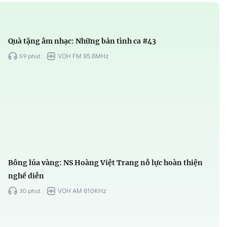
Quà tặng âm nhạc: Những bản tình ca #43
59 phút
VOH FM 95.6MHz
Bông lúa vàng: NS Hoàng Việt Trang nỗ lực hoàn thiện
nghề diễn
30 phút
VOH AM 610KHz