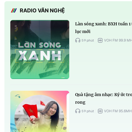
RADIO VĂN NGHỆ
Làn sóng xanh: BXH tuần 1 
lục mới
59 phút
VOH FM 99.9 M
Quà tặng âm nhạc: Ký ức tr
rong
59 phút
VOH FM 95.6MH