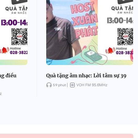
ng điều
Quà tặng âm nhạc: Lời tâm sự 39
59 phút
VOH FM 95.6MHz
z