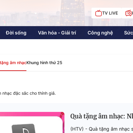
TV LIVE
Đời sống
Văn hóa - Giải trí
Công nghệ
Sức
iải trí
Giáo dục
Kinh tế
Chí
c
tặng âm nhạc
Khung hình thứ 25
 nhạc đặc sắc cho thính giả.
Sức khỏe
Đời sống
Khán giả HTV
Quà tặng âm nhạc: N
Chuyện chúng tôi
(HTV) - Quà tặng âm nhạc s