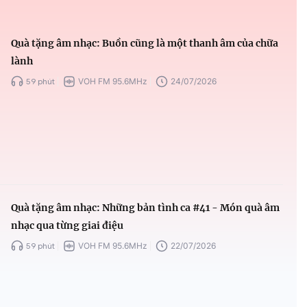
Quà tặng âm nhạc: Buồn cũng là một thanh âm của chữa
lành
59 phút
VOH FM 95.6MHz
24/07/2026
Quà tặng âm nhạc: Những bản tình ca #41 - Món quà âm
nhạc qua từng giai điệu
59 phút
VOH FM 95.6MHz
22/07/2026