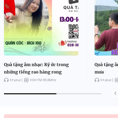
Quà tặng âm nhạc: Ký ức trong
Quà tặng â
những tiếng rao hàng rong
mưa
59 phút
VOH FM 95.6MHz
59 phút