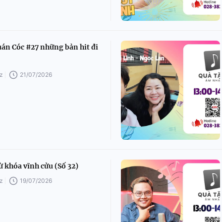
án Cóc #27 những bản hit đi
z
21/07/2026
 khóa vĩnh cửu (Số 32)
z
19/07/2026