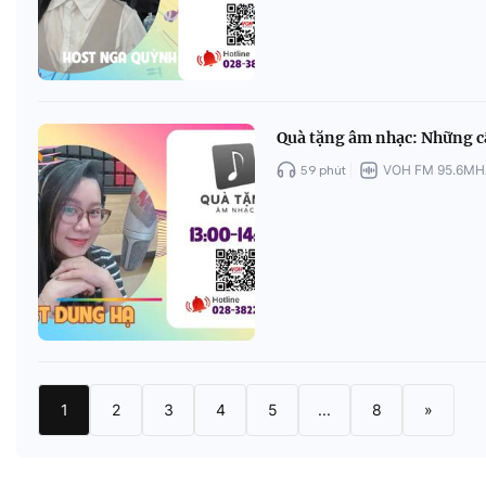
Quà tặng âm nhạc: Những c
59 phút
VOH FM 95.6MH
1
2
3
4
5
...
8
»