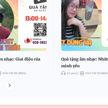
m nhạc: Giai điệu của
Quà tặng âm nhạc: Nhữ
mình yêu
VOH FM 95.6MHz
60 phút
VOH FM 95.6MH