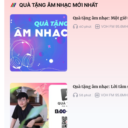
QUÀ TẶNG ÂM NHẠC MỚI NHẤT
Quà tặng âm nhạc: Một giờ 
60 phút
VOH FM 95.6MH
Quà tặng âm nhạc: Lời tâm 
58 phút
VOH FM 95.6MH