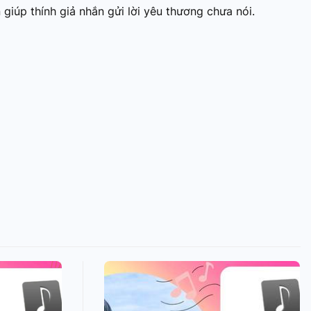
 Thể thao
 giúp thính giả nhắn gửi lời yêu thương chưa nói.
c đua xe đạp
 Truyền hình
c đua offroad
V
 Games 33