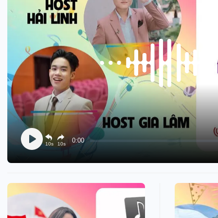
Sự kiện quan tâm
Chuyên đề
HTV Show
Không gian văn hóa
Thành phố
Hồ Chí Minh
ngủ
Chuyển đổi số
Chậm
Bé xem gì
Mái ấm gia
Việt
Các show 
Các chương
0:00
10s
10s
khác