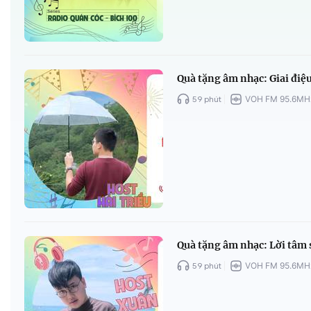
Quà tặng âm nhạc: Giai điệ
59 phút
VOH FM 95.6MH
Quà tặng âm nhạc: Lời tâm 
59 phút
VOH FM 95.6MH