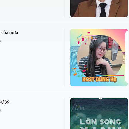
u của mưa
z
sự 39
z