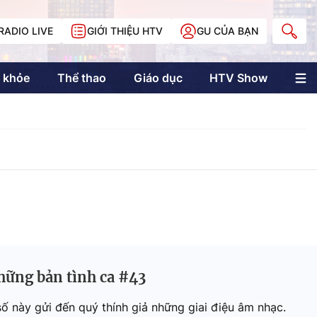
RADIO LIVE
GIỚI THIỆU HTV
GU CỦA BẠN
 khỏe
Thể thao
Giáo dục
HTV Show
nh trị
Multimedia
Multiform
Longform
NewZgraphic
Doanh nhân Sài
Gòn
Các trang liên kết
hững bản tình ca #43
ố này gửi đến quý thính giả những giai điệu âm nhạc.