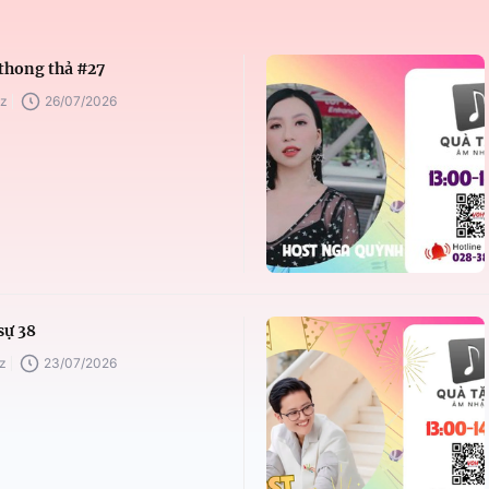
thong thả #27
z
26/07/2026
sự 38
z
23/07/2026