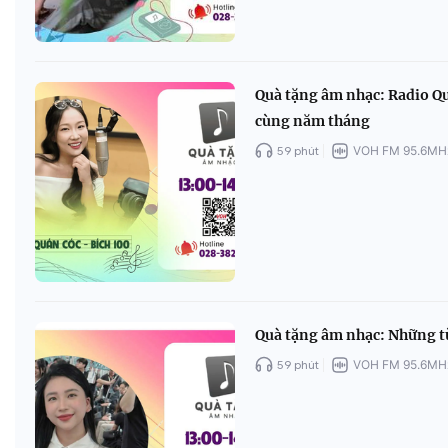
Quà tặng âm nhạc: Radio Qu
cùng năm tháng
59 phút
VOH FM 95.6MH
Quà tặng âm nhạc: Những từ
59 phút
VOH FM 95.6MH