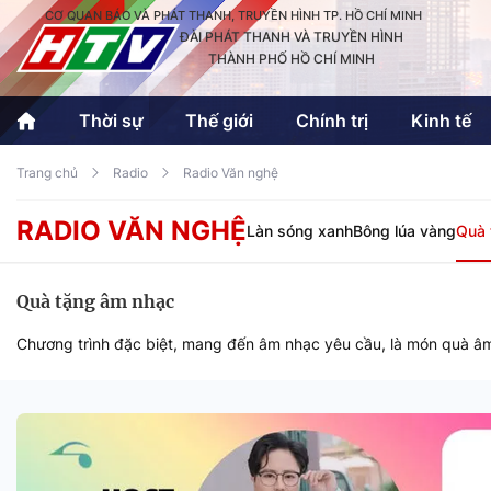
CƠ QUAN BÁO VÀ PHÁT THANH, TRUYỀN HÌNH TP. HỒ CHÍ MINH
ĐÀI PHÁT THANH VÀ TRUYỀN HÌNH
THÀNH PHỐ HỒ CHÍ MINH
Thời sự
Thế giới
Chính trị
Kinh tế
Trang chủ
Radio
Radio Văn nghệ
Thời sự
Thể thao
Văn hóa - G
Trong nước
Trong nướ
RADIO VĂN NGHỆ
Làn sóng xanh
Bông lúa vàng
Quà 
Quốc tế
Quốc tế
Quà tặng âm nhạc
Chương trình đặc biệt, mang đến âm nhạc yêu cầu, là món quà âm
An Sinh
Sách hay cuối tuần
Thế giới
Kinh doanh
Công nghệ
Phóng sự