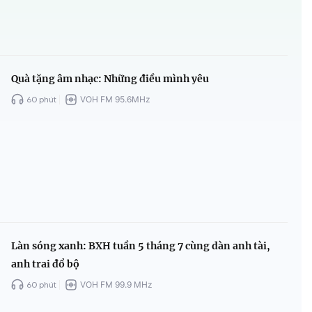
Quà tặng âm nhạc: Những điều mình yêu
60 phút
VOH FM 95.6MHz
Làn sóng xanh: BXH tuần 5 tháng 7 cùng dàn anh tài,
anh trai đổ bộ
60 phút
VOH FM 99.9 MHz