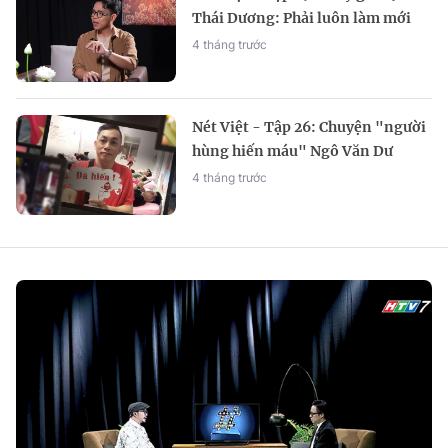
Thái Dương: Phải luôn làm mới
chính mình
4 tháng trước
Nét Việt - Tập 26: Chuyện "người
hùng hiến máu" Ngô Văn Dư
4 tháng trước