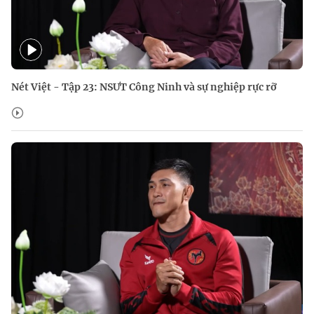
Nét Việt - Tập 23: NSƯT Công Ninh và sự nghiệp rực rỡ