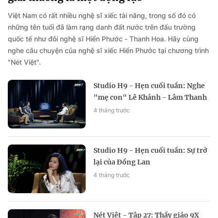
Việt Nam có rất nhiều nghệ sĩ xiếc tài năng, trong số đó có
những tên tuổi đã làm rạng danh đất nước trên đấu trường
quốc tế như đôi nghệ sĩ Hiển Phước - Thanh Hoa. Hãy cùng
nghe câu chuyện của nghệ sĩ xiếc Hiển Phước tại chương trình
"Nét Việt".
Studio H9 - Hẹn cuối tuần: Nghe
"mẹ con" Lê Khánh - Lâm Thanh
Mỹ nói về "Đại tiệc trăng máu 8"
4 tháng trước
Studio H9 - Hẹn cuối tuần: Sự trở
lại của Đồng Lan
4 tháng trước
Nét Việt - Tập 27: Thầy giáo 9X