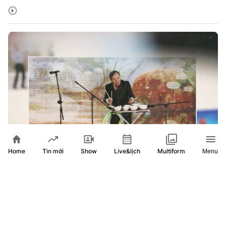
Home
Show
Live&lịch
Tin mới
Multiform
Menu
Nét Việt - Tập 20: Kỷ lục gia Mai Đình Tới