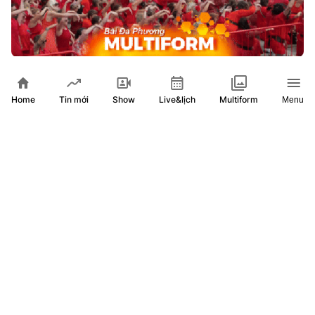
Anh: Nhảy Flash Mob mô phỏng vũ đạo kinh điển của "Đồi
Gió Hú"
Home
Show
Live&lịch
Tin mới
Multiform
Menu
11 ngày trước