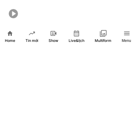
NRTG: Hội nghị thượng đỉnh NATO 2026 - Củng cố liên
minh giữa nhiều biến động
Home
Show
Live&lịch
Tin mới
Multiform
Menu
27 ngày trước