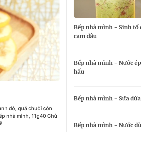
HTV Phim
HTV Sự kiện
HTV
 không
Phim truyền hình
Made By Vietnam
Cuộ
Cúp
Bếp nhà mình - Sinh tố 
Phim tài liệu
Ngày hội HTV
cam dâu
Cuộ
Innovation Fest
HT
Chung một tấm
SEA
 đình
lòng
Bếp nhà mình - Nước ép
hấu
khác
 trình
Bếp nhà mình - Sữa dứa
cạnh đó, quả chuối còn
Bếp nhà mình, 11g40 Chủ
i!
Bếp nhà mình - Nước d