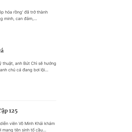
ép hóa rồng' đã trở thành
g minh, can đảm,...
cá
 thuật, anh Bút Chì sẽ hướng
nh chú cá đang bơi lội...
Tập 125
iễn viên Võ Minh Khải khám
mang tên sinh tố cầu...