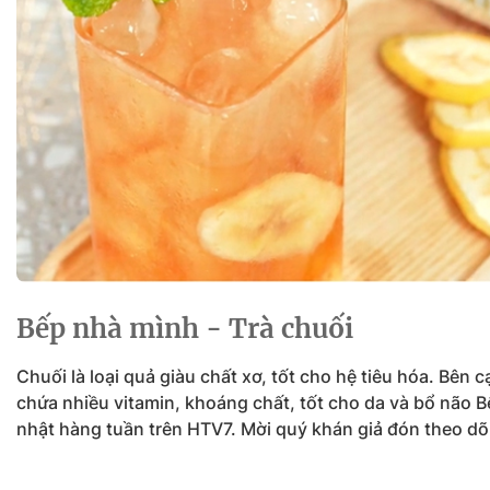
Sự kiện quan tâm
Chuyên đề
HTV Show
Không gian văn hóa
Thành phố
Hồ Chí Minh
ngủ
Chuyển đổi số
Chậm
Bé xem gì
Mái ấm gia
Việt
Các show 
Các chương
Bếp nhà mình - Trà chuối
khác
Chuối là loại quả giàu chất xơ, tốt cho hệ tiêu hóa. Bên 
chứa nhiều vitamin, khoáng chất, tốt cho da và bổ não 
nhật hàng tuần trên HTV7. Mời quý khán giả đón theo dõ