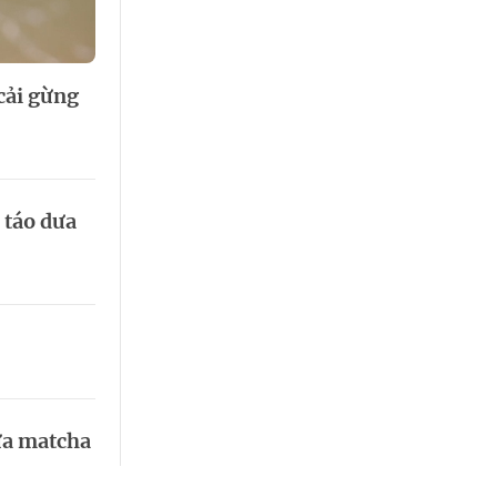
 Thể thao
c đua xe đạp
 Truyền hình
cải gừng
c đua offroad
V
 Games 33
 táo dưa
ừa matcha