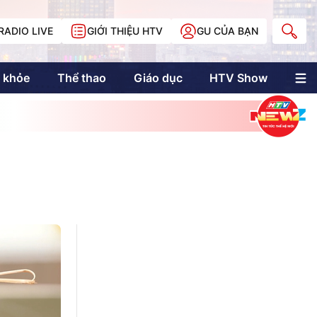
RADIO LIVE
GIỚI THIỆU HTV
GU CỦA BẠN
 khỏe
Thể thao
Giáo dục
HTV Show
nh trị
Multimedia
Multiform
Longform
NewZgraphic
Doanh nhân Sài
Gòn
Các trang liên kết