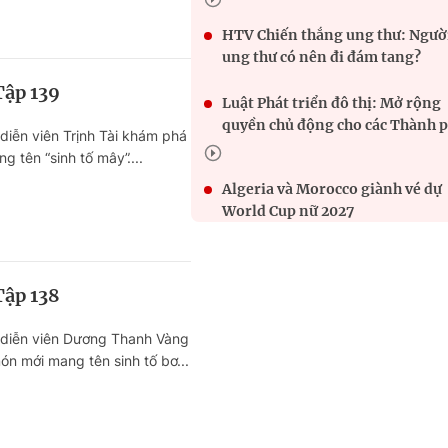
HTV Chiến thắng ung thư: Ngườ
ung thư có nên đi đám tang?
Tập 139
Luật Phát triển đô thị: Mở rộng
quyền chủ động cho các Thành 
iễn viên Trịnh Tài khám phá
 tên “sinh tố mây”....
Algeria và Morocco giành vé dự
World Cup nữ 2027
HTV Thành phố không ngủ: Bá
canh cua bình dân chinh phục
Tập 138
Michelin Guide
diễn viên Dương Thanh Vàng
Bánh cuốn Tây Hồ: Quán gần 65
n mới mang tên sinh tố bơ...
năm tuổi được Michelin vinh da
Helen Vũ hát ca khúc chủ đề “Đ
sao đất Việt” trong “Vườn Âm 