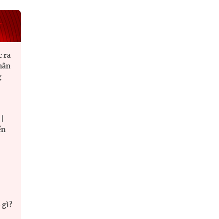
c ra
nhân
g
 |
ến
 gì?