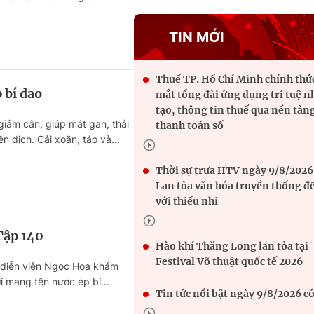
TIN MỚI
Thuế TP. Hồ Chí Minh chính thứ
 bí đao
mắt tổng đài ứng dụng trí tuệ 
tạo, thông tin thuế qua nền tản
giảm cân, giúp mát gan, thải
thanh toán số
n dịch. Cải xoăn, táo và...
Thời sự trưa HTV ngày 9/8/2026
Lan tỏa văn hóa truyền thống đ
với thiếu nhi
Tập 140
Hào khí Thăng Long lan tỏa tại
Festival Võ thuật quốc tế 2026
diễn viên Ngọc Hoa khám
 mang tên nước ép bí...
Tin tức nổi bật ngày 9/8/2026 có