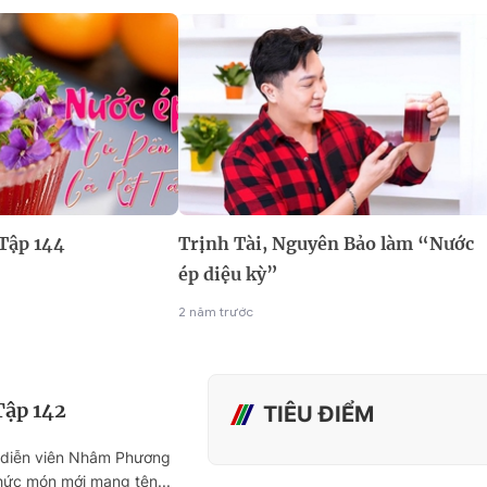
Tập 144
Trịnh Tài, Nguyên Bảo làm “Nước
ép diệu kỳ”
2 năm trước
Tập 142
TIÊU ĐIỂM
diễn viên Nhâm Phương
ức món mới mang tên...