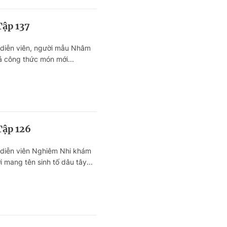
– Ánh sao lấp lánh đêm rằm”
Tập 137
diễn viên, người mẫu Nhâm
công thức món mới...
Tập 126
diễn viên Nghiêm Nhi khám
mang tên sinh tố dâu tây...