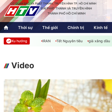
CƠ QUAN BÁO VÀ PHÁT THANH, TRUYỀN HÌNH TP. HỒ CHÍ MINH
ĐÀI PHÁT THANH VÀ TRUYỀN HÌNH
THÀNH PHỐ HỒ CHÍ MINH
Thời sự
Thế giới
Chính trị
Kinh tế
Xu hướng
IRAN
Tết Nguyên tiêu
giá xăng dầu
Thời sự
Thể thao
Văn hóa - G
Trong nước
Trong nướ
Quốc tế
Quốc tế
Video
An Sinh
Sách hay cuối tuần
Thế giới
Kinh doanh
Công nghệ
Phóng sự