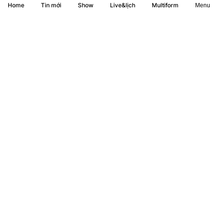
Home
Show
Live&lịch
Tin mới
Multiform
Menu
Bếp nhà mình - Sinh tố cải gừng cam dâu