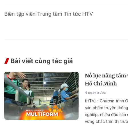
Sự kiện quan tâm
Chuyên đề
HTV Show
Biên tập viên Trung tâm Tin tức HTV
Không gian văn hóa
Thành phố
Hồ Chí Minh
ngủ
Chuyển đổi số
Chậm
Bé xem gì
Mái ấm gia
Bài viết cùng tác giả
Việt
Các show 
Nỗ lực nâng tầm 
Các chương
Hồ Chí Minh
khác
4 ngày trước
(HTV) - Chương trình 
sản phẩm truyền thống
nghiệp, nhiều đặc sản
vững chắc trên thị trư