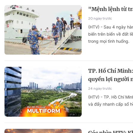
"Mệnh lệnh từ tr
20 ngày trước
(HTV) - Sau 4 ngày hà
biến trên biển về đất l
trong mọi tình huống.
TP. Hồ Chí Minh:
quyền lợi người
24 ngày trước
(HTV) - TP. Hồ Chí Min
và đẩy nhanh cấp sổ h
Góc nhìn HTV: Kh