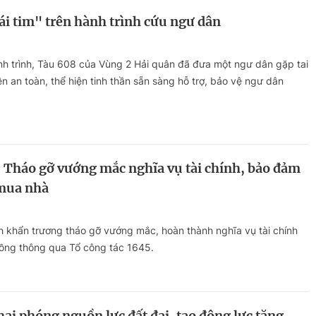
ái tim" trên hành trình cứu ngư dân
nh trình, Tàu 608 của Vùng 2 Hải quân đã đưa một ngư dân gặp tai
iền an toàn, thể hiện tinh thần sẵn sàng hỗ trợ, bảo vệ ngư dân
 Tháo gỡ vướng mắc nghĩa vụ tài chính, bảo đảm
 mua nhà
h khẩn trương tháo gỡ vướng mắc, hoàn thành nghĩa vụ tài chính
ồng thông qua Tổ công tác 1645.
ai phóng nguồn lực đất đai, tạo động lực tăng