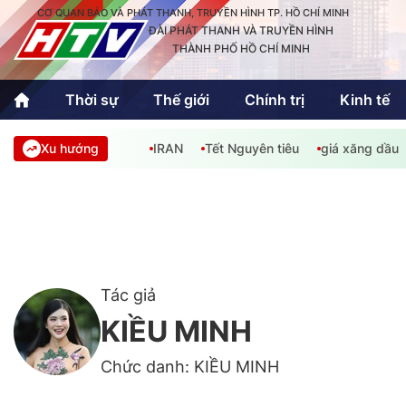
CƠ QUAN BÁO VÀ PHÁT THANH, TRUYỀN HÌNH TP. HỒ CHÍ MINH
ĐÀI PHÁT THANH VÀ TRUYỀN HÌNH
THÀNH PHỐ HỒ CHÍ MINH
Thời sự
Thế giới
Chính trị
Kinh tế
Xu hướng
IRAN
Tết Nguyên tiêu
giá xăng dầu
Thời sự
Thể thao
Văn hóa - G
Trong nước
Trong nướ
Quốc tế
Quốc tế
An Sinh
Sách hay cuối tuần
Thế giới
Tác giả
KIỀU MINH
Kinh doanh
Công nghệ
Phóng sự
Chức danh: KIỀU MINH