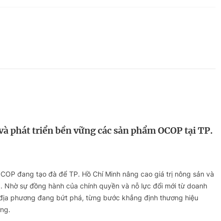
HTV Phim
HTV Sự kiện
HTV
 không
Phim truyền hình
Made By Vietnam
Cuộ
Cúp
Phim tài liệu
Ngày hội HTV
Cuộ
Innovation Fest
HT
Chung một tấm
SEA
 đình
lòng
khác
và phát triển bền vững các sản phẩm OCOP tại TP.
 trình
OCOP đang tạo đà để TP. Hồ Chí Minh nâng cao giá trị nông sản và
. Nhờ sự đồng hành của chính quyền và nỗ lực đổi mới từ doanh
 địa phương đang bứt phá, từng bước khẳng định thương hiệu
ờng.