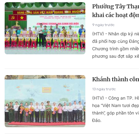
Phường Tây Thạn
khai các hoạt độn
9 ngày trước
(HTV) - Nhân dịp kỷ n
đã phối hợp cùng Đảng
Chương trình gồm nhiề
phương sau đợt sắp xế
Khánh thành công
13 ngày trước
(HTV) - Công an TP. Hồ
họa “Việt Nam tươi đẹp
thành”, góp phần tôn v
Đảo.