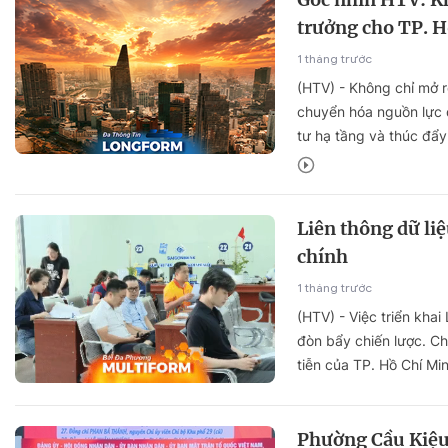
trưởng cho TP. 
1 tháng trước
(HTV) - Không chỉ mở r
chuyển hóa nguồn lực 
tư hạ tầng và thúc đẩy
Liên thông dữ liệ
chính
1 tháng trước
(HTV) - Việc triển kha
đòn bẩy chiến lược. Ch
tiễn của TP. Hồ Chí Mi
Phường Cầu Kiệu 