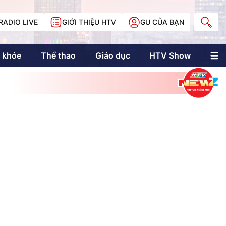
RADIO LIVE
GIỚI THIỆU HTV
GU CỦA BẠN
 khỏe
Thể thao
Giáo dục
HTV Show
nh trị
Multimedia
Multiform
Longform
NewZgraphic
Doanh nhân Sài
Gòn
Các trang liên kết