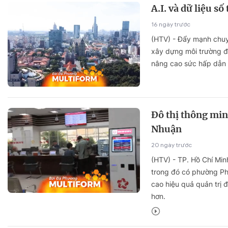
A.I. và dữ liệu số
16 ngày trước
(HTV) - Đẩy mạnh chuyể
xây dựng môi trường đầ
nâng cao sức hấp dẫn đ
Đô thị thông min
Nhuận
20 ngày trước
(HTV) - TP. Hồ Chí Min
trong đó có phường Ph
cao hiệu quả quản trị 
hơn.