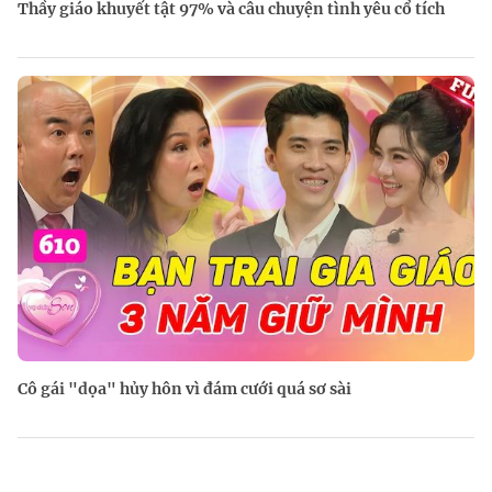
Thầy giáo khuyết tật 97% và câu chuyện tình yêu cổ tích
Cô gái "dọa" hủy hôn vì đám cưới quá sơ sài