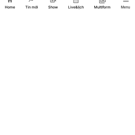
Home
Show
Live&lịch
Tin mới
Multiform
Menu
Chuyện tình "trốn tìm" trên Yahoo và màn cầu hôn ngọt
ngào sau 15 năm chung sống