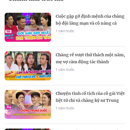
Cuộc gặp gỡ định mệnh của chàng
bộ đội lãng mạn và cô nàng cá
tính
1 năm trước
Chàng rể vượt thử thách một năm,
mẹ vợ cảm động tác thành
1 năm trước
Chuyện tình cổ tích của cô gái Việt
liệt tứ chi và chàng kỹ sư Trung
Quốc
1 năm trước