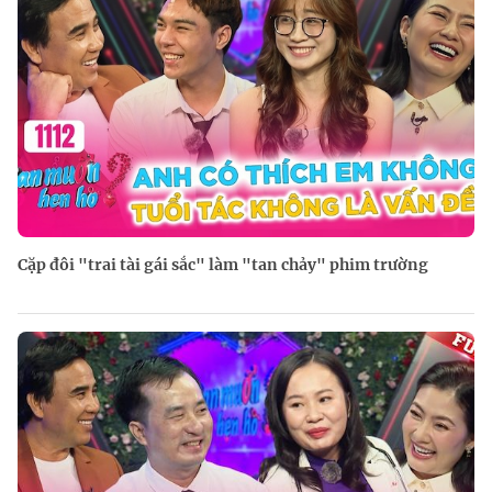
Cặp đôi "trai tài gái sắc" làm "tan chảy" phim trường