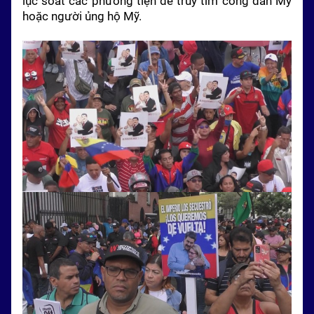
lục soát các phương tiện để truy tìm công dân Mỹ
hoặc người ủng hộ Mỹ.