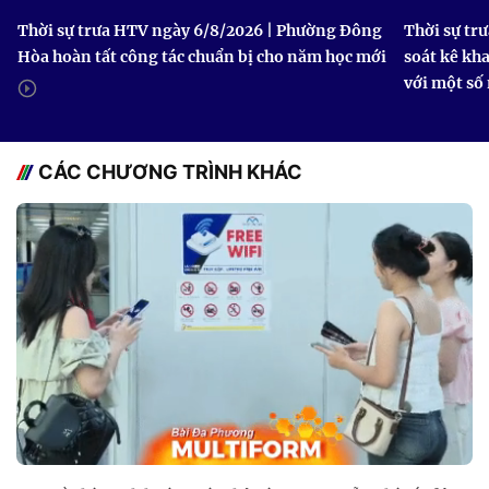
Thời sự trưa HTV ngày 6/8/2026 | Phường Đông
Thời sự tr
Hòa hoàn tất công tác chuẩn bị cho năm học mới
soát kê kh
với một số
CÁC CHƯƠNG TRÌNH KHÁC