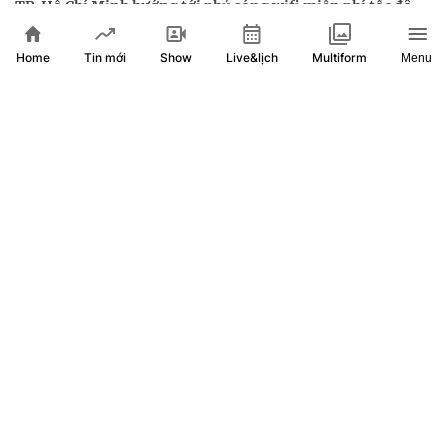
TP. Hồ Chí Minh hướng tới phủ sóng wifi miễn phí tốc độ
cao tại toàn bộ không gian công cộng
Home
Show
Live&lịch
Tin mới
Multiform
Menu
"Hành trình truy vết tội phạm mạng" góp phần nâng cao
năng lực đấu tranh với tội phạm công nghệ cao