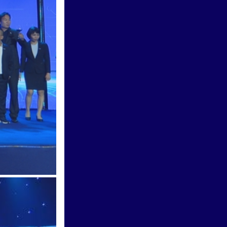
Thời sự HTV ngày 3/8/2026 |
TP. Hồ Chí Minh tăng tốc giải
phóng mặt bằng cho dự án
đường Vành đai 4
Thời sự HTV ngày 2/8/2026 |
Đi bộ đồng hành vì nạn nhân
chất độc da cam