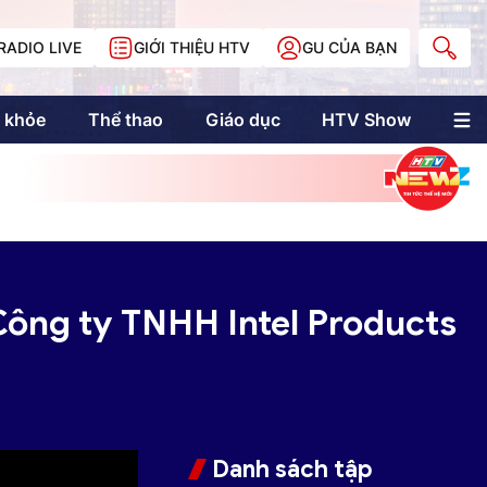
RADIO LIVE
GIỚI THIỆU HTV
GU CỦA BẠN
 khỏe
Thể thao
Giáo dục
HTV Show
nh trị
Multimedia
Multiform
Longform
NewZgraphic
Doanh nhân Sài
Gòn
Công ty TNHH Intel Products
Các trang liên kết
Danh sách tập