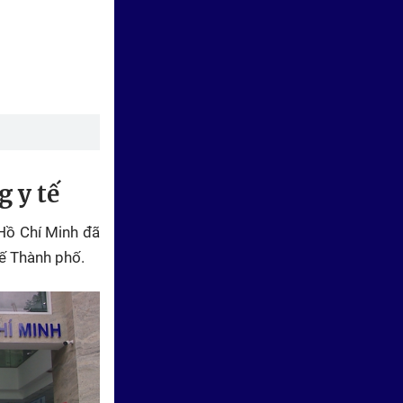
Thời sự HTV ngày 28/7/2026 |
TP. Hồ Chí Minh: Lập hồ sơ sức
khỏe toàn dân từ khám tập
g y tế
trung đến tận nhà
 Hồ Chí Minh
đã
tế Thành phố.
Thời sự HTV ngày 27/7/2026 |