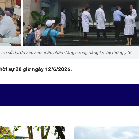
trụ sở dôi dư sau sáp nhập nhằm tăng cường năng lực hệ thống y tế
 thời sự 20 giờ ngày 12/6/2026.