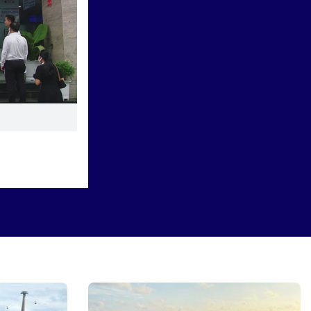
Đoàn đại biểu TP. Hồ Chí Minh
dâng hoa, dâng hương tưởng
niệm các anh hùng liệt sĩ