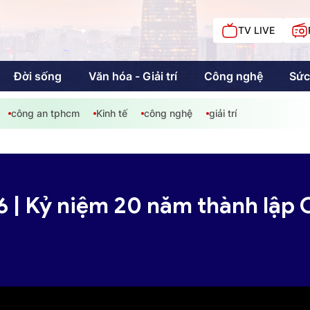
TV LIVE
Đời sống
Văn hóa - Giải trí
Công nghệ
Sức
công an tphcm
Kinh tế
công nghệ
giải trí
iải trí
Giáo dục
Kinh tế
Chí
c
 | Kỷ niệm 20 năm thành lập 
Sức khỏe
Đời sống
Khán giả HTV
Chuyện chúng tôi