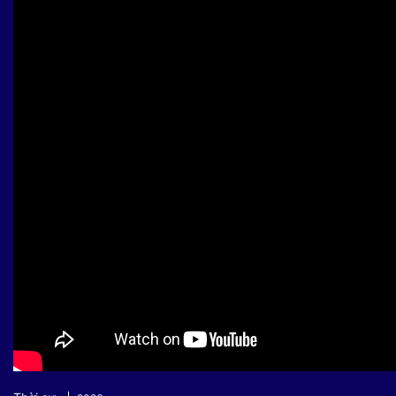
Sự kiện quan tâm
Chuyên đề
HTV Show
Không gian văn hóa
Thành phố
Hồ Chí Minh
ngủ
Chuyển đổi số
Chậm
Bé xem gì
Mái ấm gia
Việt
Các show 
Các chương
khác