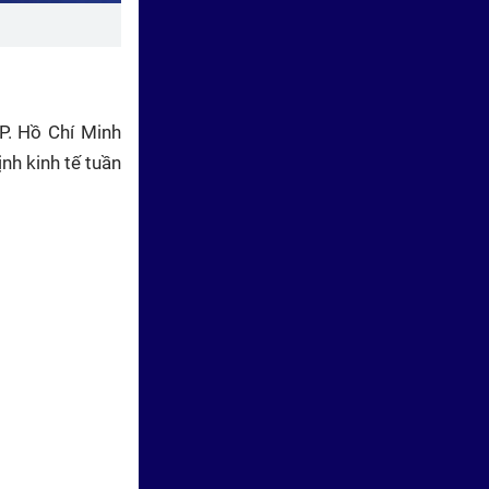
Thời sự HTV ngày 30/7/2026 |
Quân khu 7 sơ kết 6 tháng đầu
năm nhiệm vụ tìm kiếm, quy
tập, xác định danh tính hài cốt
liệt sĩ
P. Hồ Chí Minh
nh kinh tế tuần
Thời sự HTV ngày 29/7/2026 |
Hội nghị toàn quốc quán triệt
Nghị quyết Hội nghị Trung
ương 3, khóa XIV