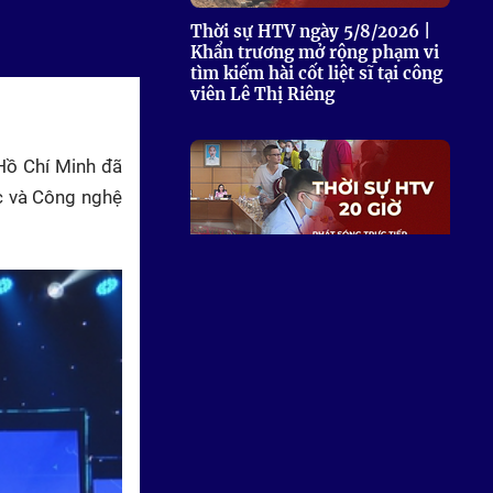
Thời sự HTV ngày 5/8/2026 |
Khẩn trương mở rộng phạm vi
tìm kiếm hài cốt liệt sĩ tại công
viên Lê Thị Riêng
Hồ Chí Minh đã
c và Công nghệ
Thời sự HTV ngày 4/8/2026 |
TP. Hồ Chí Minh: Đồng loạt
khám sức khỏe và tầm soát
bệnh học đường trước thềm
năm học mới