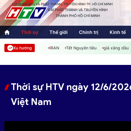
CƠ QUAN BÁO VÀ PHÁT THANH, TRUYỀN HÌNH TP. HỒ CHÍ MINH
ĐÀI PHÁT THANH VÀ TRUYỀN HÌNH
THÀNH PHỐ HỒ CHÍ MINH
Thời sự
Thế giới
Chính trị
Kinh tế
Xu hướng
IRAN
Tết Nguyên tiêu
giá xăng dầu
Thời sự
Thể thao
Văn hóa - G
Trong nước
Trong nướ
Quốc tế
Quốc tế
Thời sự HTV ngày 12/6/2026
An Sinh
Sách hay cuối tuần
Thế giới
Việt Nam
Kinh doanh
Công nghệ
Phóng sự