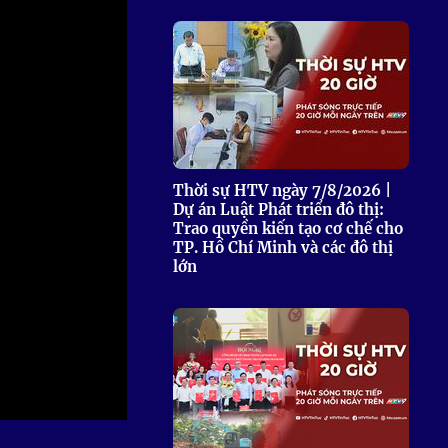
 Thể thao
c đua xe đạp
 Truyền hình
c đua offroad
V
 Games 33
Thời sự HTV ngày 7/8/2026 |
Dự án Luật Phát triển đô thị:
Trao quyền kiến tạo cơ chế cho
TP. Hồ Chí Minh và các đô thị
lớn