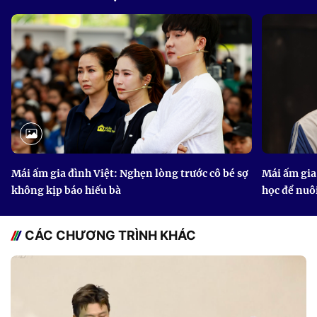
Mái ấm gia đình Việt: Nghẹn lòng trước cô bé sợ
Mái ấm gia 
không kịp báo hiếu bà
học để nuô
CÁC CHƯƠNG TRÌNH KHÁC