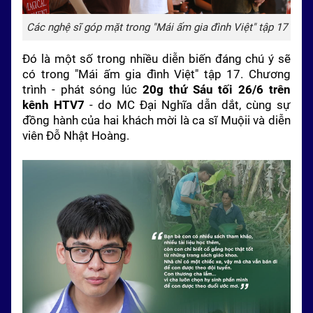
Các nghệ sĩ góp mặt trong "Mái ấm gia đình Việt" tập 17
Đó là một số trong nhiều diễn biến đáng chú ý sẽ
có trong "Mái ấm gia đình Việt" tập 17. Chương
trình - phát sóng lúc
20g thứ Sáu tối 26/6 trên
kênh HTV7
- do MC Đại Nghĩa dẫn dắt, cùng sự
đồng hành của hai khách mời là ca sĩ Muộii và diễn
viên Đỗ Nhật Hoàng.