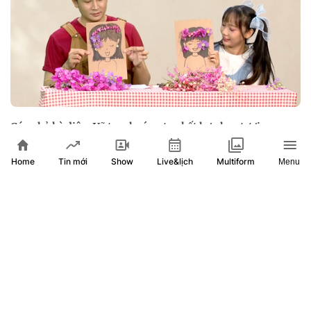
Góc nhỏ kỳ diệu: Vẽ tranh sáng tạo kết hợp hoa tươi
Home
Show
Live&lịch
Tin mới
Multiform
Menu