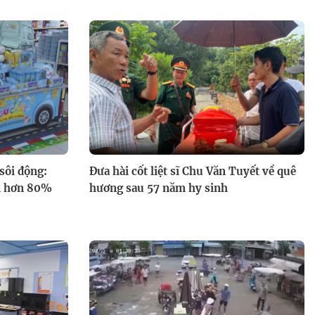
sôi động:
Đưa hài cốt liệt sĩ Chu Văn Tuyết về quê
ếm hơn 80%
hương sau 57 năm hy sinh