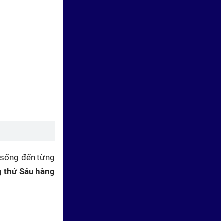
Quân A.P trao 150 triệu đồng
cho các em nhỏ trong "Mái ấm
gia đình Việt"
g sống đến từng
MC Thanh Thảo cảm ơn Đức
 thứ Sáu hàng
Phúc vì luôn tiếp sức cho "Mái
ấm gia đình Việt"