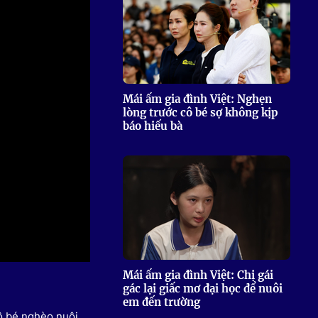
 Thể thao
c đua xe đạp
 Truyền hình
c đua offroad
V
Mái ấm gia đình Việt: Nghẹn
lòng trước cô bé sợ không kịp
 Games 33
báo hiếu bà
Mái ấm gia đình Việt: Chị gái
gác lại giấc mơ đại học để nuôi
em đến trường
ô bé nghèo nuôi