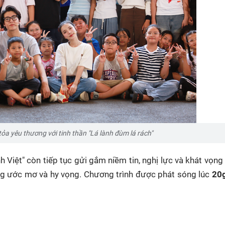
 tỏa yêu thương với tinh thần "Lá lành đùm lá rách"
h Việt" còn tiếp tục gửi gắm niềm tin, nghị lực và khát vọn
g ước mơ và hy vọng. Chương trình được phát sóng lúc
20g