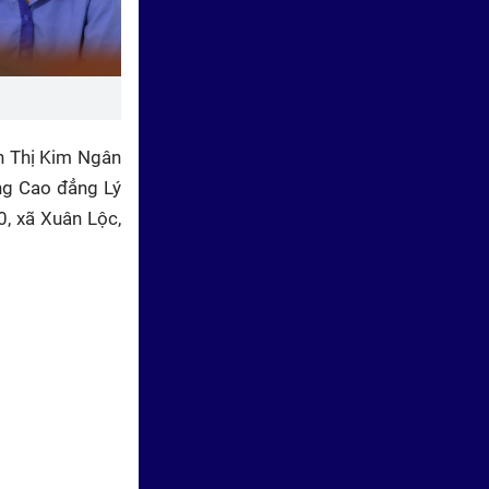
Gần 900 triệu đồng trao cho
các em nhỏ "Mái ấm gia đình
Việt" tập 22
n Thị Kim Ngân
ng Cao đẳng Lý
, xã Xuân Lộc,
Mái ấm gia đình Việt 2026 -
Tập 22: Vân Nhi, Nguyễn Thái
Học