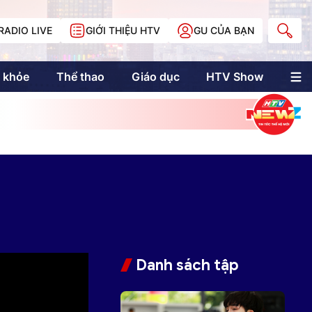
RADIO LIVE
GIỚI THIỆU HTV
GU CỦA BẠN
 khỏe
Thể thao
Giáo dục
HTV Show
nh trị
Multimedia
Multiform
Longform
NewZgraphic
Doanh nhân Sài
Gòn
Các trang liên kết
Danh sách tập