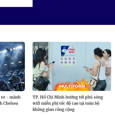
Mái ấm gia đình Việt: Cô bé chỉ
ước mẹ khỏe mạnh để ở bên
mình lâu hơn
ứ 10 - mảnh
TP. Hồ Chí Minh hướng tới phủ sóng
nh Chelsea
wifi miễn phí tốc độ cao tại toàn bộ
không gian công cộng