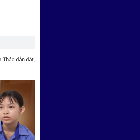
tỉ đồng trong đợt ghi hình tại
Khánh Hòa
h Thảo dẫn dắt,
Mái ấm gia đình Việt: Người mẹ
gồng gánh gia đình 7 người đều
mang bệnh tật