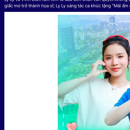
giấc mơ trở thành họa sĩ; Ly Ly sáng tác ca khúc tặng "Mái ấm g