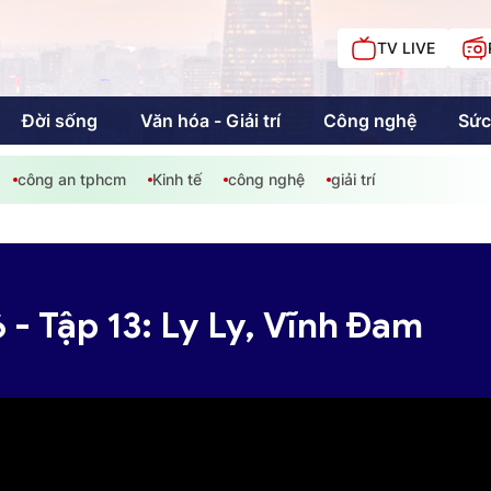
TV LIVE
Đời sống
Văn hóa - Giải trí
Công nghệ
Sức
công an tphcm
Kinh tế
công nghệ
giải trí
iải trí
Giáo dục
Kinh tế
Chí
c
 - Tập 13: Ly Ly, Vĩnh Đam
Sức khỏe
Đời sống
Khán giả HTV
Chuyện chúng tôi