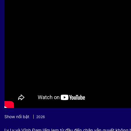
Sự kiện quan tâm
Chuyên đề
HTV Show
Không gian văn hóa
Thành phố
Hồ Chí Minh
ngủ
Chuyển đổi số
Chậm
Bé xem gì
Mái ấm gia
Việt
Các show 
Các chương
khác
Show nổi bật
2026
Ly Ly và Vĩnh Đam lấm lem từ đầu đến chân vẫn quyết không 