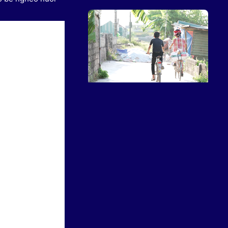
Mái ấm gia đình Việt: Cậu bé
một mình chăm mẹ tâm thần
sau khi cha qua đời
Mái ấm gia đình Việt trao hơn 9