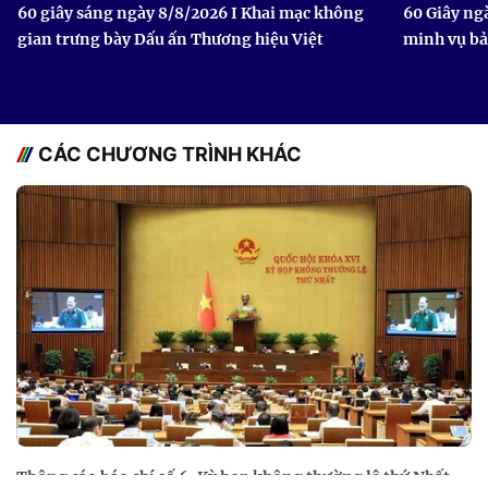
60 giây sáng ngày 8/8/2026 I Khai mạc không
60 Giây ng
gian trưng bày Dấu ấn Thương hiệu Việt
minh vụ b
CÁC CHƯƠNG TRÌNH KHÁC
Thông cáo báo chí số 6, Kỳ họp không thường lệ thứ Nhất,