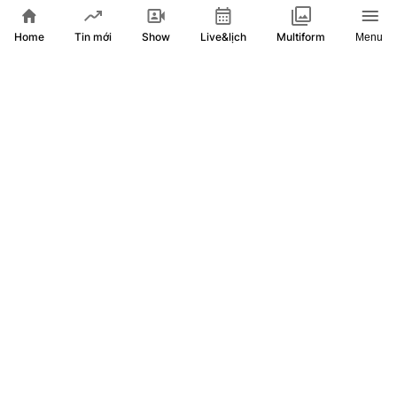
Quốc hội khóa XVI
Home
Show
Live&lịch
Tin mới
Multiform
Menu
Lợi dụng mác Trưởng Ban quản lý, lừa bán căn hộ tái định
cư chiếm đoạt 2,1 tỷ đồng