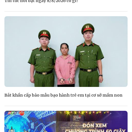
Tin tức nổi bật ngày 8/8/2026 có gì?
Bắt khẩn cấp bảo mẫu bạo hành trẻ em tại cơ sở mầm non