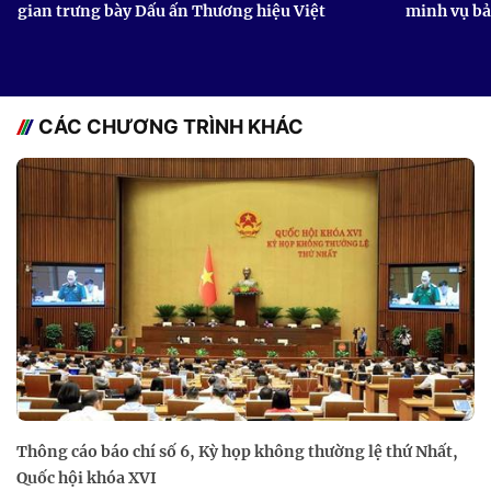
gian trưng bày Dấu ấn Thương hiệu Việt
minh vụ b
CÁC CHƯƠNG TRÌNH KHÁC
Thông cáo báo chí số 6, Kỳ họp không thường lệ thứ Nhất,
Quốc hội khóa XVI