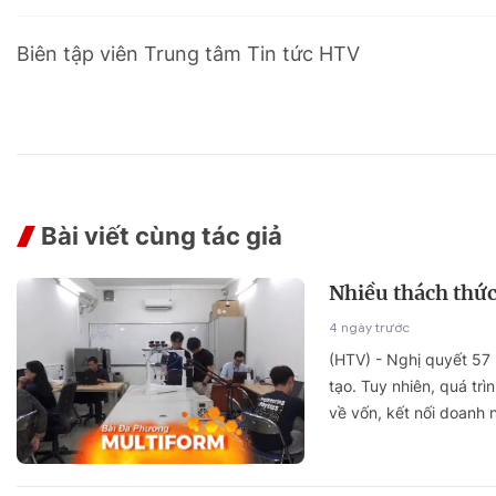
Sự kiện quan tâm
Chuyên đề
HTV Show
Biên tập viên Trung tâm Tin tức HTV
Không gian văn hóa
Thành phố
Hồ Chí Minh
ngủ
Chuyển đổi số
Chậm
Bé xem gì
Mái ấm gia
Bài viết cùng tác giả
Việt
Các show 
Nhiều thách thức
Các chương
4 ngày trước
khác
(HTV) - Nghị quyết 57 
tạo. Tuy nhiên, quá tr
về vốn, kết nối doanh 