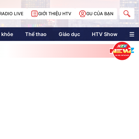
RADIO LIVE
GIỚI THIỆU HTV
GU CỦA BẠN
 khỏe
Thể thao
Giáo dục
HTV Show
nh trị
Multimedia
Multiform
Longform
NewZgraphic
Doanh nhân Sài
Gòn
Các trang liên kết