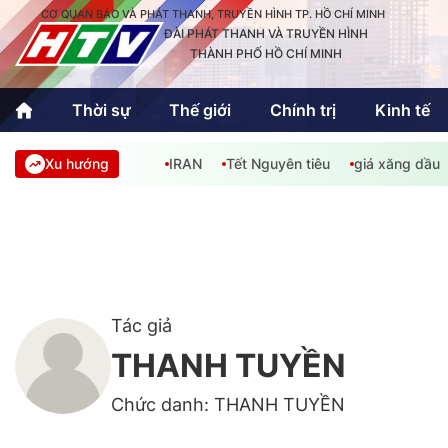
CƠ QUAN BÁO VÀ PHÁT THANH, TRUYỀN HÌNH TP. HỒ CHÍ MINH
ĐÀI PHÁT THANH VÀ TRUYỀN HÌNH
THÀNH PHỐ HỒ CHÍ MINH
Thời sự
Thế giới
Chính trị
Kinh tế
Xu hướng
IRAN
Tết Nguyên tiêu
giá xăng dầu
Thời sự
Thể thao
Văn hóa - G
Trong nước
Trong nướ
Quốc tế
Quốc tế
An Sinh
Sách hay cuối tuần
Thế giới
Tác giả
THANH TUYỀN
Kinh doanh
Công nghệ
Phóng sự
Chức danh: THANH TUYỀN