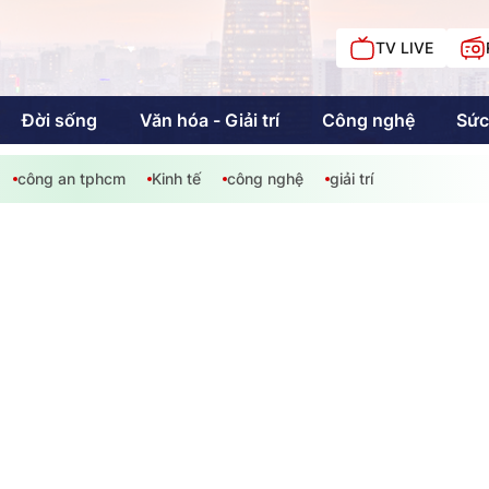
TV LIVE
Đời sống
Văn hóa - Giải trí
Công nghệ
Sức
công an tphcm
Kinh tế
công nghệ
giải trí
iải trí
Giáo dục
Kinh tế
Chí
c
Sức khỏe
Đời sống
Khán giả HTV
Chuyện chúng tôi