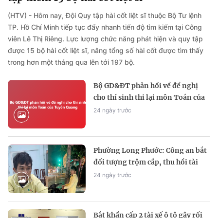
(HTV) - Hôm nay, Đội Quy tập hài cốt liệt sĩ thuộc Bộ Tư lệnh
TP. Hồ Chí Minh tiếp tục đẩy nhanh tiến độ tìm kiếm tại Công
viên Lê Thị Riêng. Lực lượng chức năng phát hiện và quy tập
được 15 bộ hài cốt liệt sĩ, nâng tổng số hài cốt được tìm thấy
trong hơn một tháng qua lên tới 197 bộ.
Bộ GD&ĐT phản hồi về đề nghị
cho thí sinh thi lại môn Toán của
tỉnh Tuyên Quang
24 ngày trước
Phường Long Phước: Công an bắt
đối tượng trộm cắp, thu hồi tài
sản cho người dân
24 ngày trước
Bắt khẩn cấp 2 tài xế ô tô gây rối