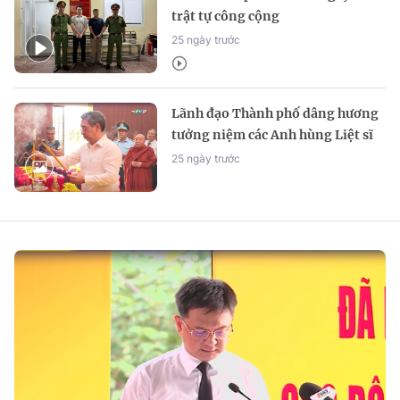
trật tự công cộng
25 ngày trước
Lãnh đạo Thành phố dâng hương
tưởng niệm các Anh hùng Liệt sĩ
tại Công viên Lê Thị Riêng
25 ngày trước