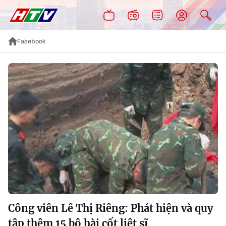
Facebook
Công viên Lê Thị Riêng: Phát hiện và quy
tập thêm 15 bộ hài cốt liệt sĩ