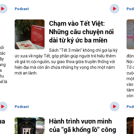
Podcast
Pod
Chạm vào Tết Việt:
Những câu chuyện nối
dài từ ký ức ba miền
uổi
Sách "Tết 3 miền" không chỉ gợi lại ký
tác
ức xưa về ngày Tết, góp phần giúp người trẻ hiểu thêm
độn
hãy
về giá trị cội nguồn, sự giao thoa giữa truyền thống với
Nội
ang
hiện đại mà còn ẩn chứa những hy vọng cho một năm
Tổ q
a
mới an lành.
cuộc
êu
một
ể là
vào
tâm
còn
Podcast
Pod
ua
Hành trình vươn mình
của "gã khổng lồ" công