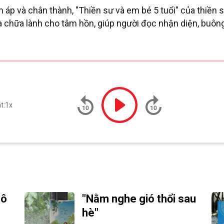
 áp và chân thành, "Thiền sư và em bé 5 tuổi" của thiền 
 chữa lành cho tâm hồn, giúp người đọc nhận diện, buông
t:
1x
cô
"Nằm nghe gió thổi sau
hè"