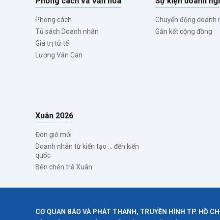
Phong cách và Văn hóa
Sự kiện doanh ng
Phong cách
Chuyển động doanh 
Tủ sách Doanh nhân
Gắn kết cộng đồng
Giá trị tử tế
Lương Văn Can
Xuân 2026
Đón gió mới
Doanh nhân từ kiến tạo ... đến kiến
quốc
Bên chén trà Xuân
CƠ QUAN BÁO VÀ PHÁT THANH, TRUYỀN HÌNH TP. HỒ CH