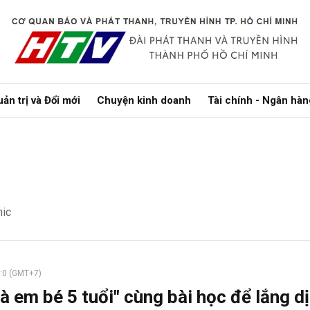
bình luận
ản trị và Đổi mới
Chuyện kinh doanh
Tài chính - Ngân hàn
hic
Hủy
G
6:0 (GMT+7)
à em bé 5 tuổi" cùng bài học để lắng d