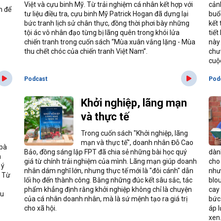
Việt và cựu binh Mỹ. Từ trải nghiệm cá nhân kết hợp với
cản
m để
tư liệu điều tra, cựu binh Mỹ Patrick Hogan đã dựng lại
buổ
bức tranh lịch sử chân thực, đồng thời phơi bày những
kết
tội ác vô nhân đạo từng bị lãng quên trong khói lửa
tiết
chiến tranh trong cuốn sách “Mùa xuân vắng lặng - Mùa
này
thu chết chóc của chiến tranh Việt Nam”.
chư
cuộc
Podcast
Pod
Khởi nghiệp, lãng mạn
và thực tế
Trong cuốn sách "Khởi nghiệp, lãng
mạn và thực tế", doanh nhân Đỗ Cao
 bà
Bảo, đồng sáng lập FPT đã chia sẻ những bài học quý
dàn
h
giá từ chính trải nghiệm của mình. Lãng mạn giúp doanh
cho
 ý
nhân dám nghĩ lớn, nhưng thực tế mới là "đôi cánh" dẫn
như
. Từ
lối họ đến thành công. Bằng những đúc kết sâu sắc, tác
blo
phẩm khẳng định rằng khởi nghiệp không chỉ là chuyện
cay
au
của cá nhân doanh nhân, mà là sứ mệnh tạo ra giá trị
bức
cho xã hội.
áp 
xen