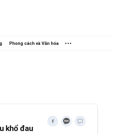
g
Phong cách và Văn hóa
ửi
ịu khổ đau