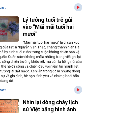
cast
Lý tưởng tuổi trẻ gửi
vào "Mãi mãi tuổi hai
mươi"
"Mãi mãi tuổi hai mươi" là di sản xúc
g của liệt sĩ Nguyễn Văn Thạc, chàng thanh niên Hà
 đã hy sinh tuổi xuân trong cuộc kháng chiến bảo vệ
uốc. Cuốn sách không chỉ là những trang viết ghi lại
 sống chiến trường khốc liệt, mà còn là tiếng nói của
 thế hệ đã sống và chiến đấu với niềm tin mãnh liệt
 tương lai đất nước. Xen lẫn trong đó là những dòng
 sự về gia đình, bè bạn, tình yêu và những hoài bão
 dang dở.
cast
Nhìn lại dòng chảy lịch
sử Việt bằng hình ảnh