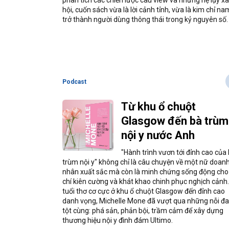
phân tích các chiến lược câu view và những hệ lụy xã
hội, cuốn sách vừa là lời cảnh tỉnh, vừa là kim chỉ na
trở thành người dùng thông thái trong kỷ nguyên số.
Podcast
Từ khu ổ chuột
Glasgow đến bà trùm
nội y nước Anh
"Hành trình vươn tới đỉnh cao của
trùm nội y" không chỉ là câu chuyện về một nữ doan
nhân xuất sắc mà còn là minh chứng sống động cho
chí kiên cường và khát khao chinh phục nghịch cảnh
tuổi thơ cơ cực ở khu ổ chuột Glasgow đến đỉnh cao
danh vọng, Michelle Mone đã vượt qua những nỗi đ
tột cùng: phá sản, phản bội, trầm cảm để xây dựng
thương hiệu nội y đình đám Ultimo.