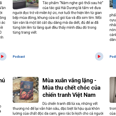
gã
Tác phẩm “Nằm nghe gió thổi sau hè”
 Văn
của tác giả Hải Dương là tấm vé đưa
ời
người đọc trở về miền ký ức, nơi tuổi thơ hiện lên từ gian
phẩ
Đồng
bếp mùa đông, khung cửa sổ gió lùa và đồi sim tím. Mỗi
cựu
i ác
tản văn là một lát cắt dịu dàng mà da diết, đủ để ai đã
nhâ
về
từng lớn lên từ làng quê đều thấy mình đâu đó trong
nón
0
từng trang viết.
cản
inh
dân 
Podcast
Pod
hú
Mùa xuân vắng lặng -
Mùa thu chết chóc của
chiến tranh Việt Nam
Dù chiến tranh đã lùi xa, những vết
o
thương nó để lại vẫn hằn sâu, đặc biệt là hậu quả khôn
tro
a
lường của chất độc da cam, gieo rắc bi kịch cho cả người
của 