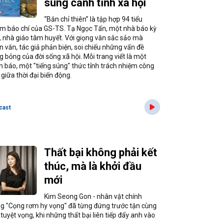
súng cảnh tỉnh xã hội
“Bắn chỉ thiên” là tập hợp 94 tiểu
m báo chí của GS-TS. Tạ Ngọc Tấn, một nhà báo kỳ
, nhà giáo tâm huyết. Với giọng văn sắc sảo mà
n văn, tác giả phản biện, soi chiếu những vấn đề
g bỏng của đời sống xã hội. Mỗi trang viết là một
h báo, một "tiếng súng" thức tỉnh trách nhiệm công
giữa thời đại biến động.
cast
Thất bại không phải kết
thúc, mà là khởi đầu
mới
Kim Seong Gon - nhân vật chính
ng "Cọng rơm hy vọng" đã từng đứng trước tận cùng
tuyệt vọng, khi những thất bại liên tiếp đẩy anh vào