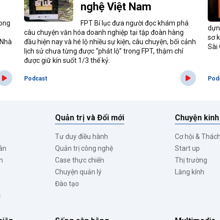
nghệ Việt Nam
rong
FPT Bí lục đưa người đọc khám phá
dựn
câu chuyện văn hóa doanh nghiệp tại tập đoàn hàng
sơ 
 Nhà
đầu hiện nay và hé lộ nhiều sự kiện, câu chuyện, bối cảnh
Sài
lịch sử chưa từng được “phát lộ” trong FPT, thậm chí
được giữ kín suốt 1/3 thế kỷ.
Podcast
Pod
Quản trị và Đổi mới
Chuyện kinh
Tư duy điều hành
Cơ hội & Thác
ân
Quản trị công nghệ
Start up
h
Case thực chiến
Thị trường
Chuyện quản lý
Lăng kính
Đào tạo
c