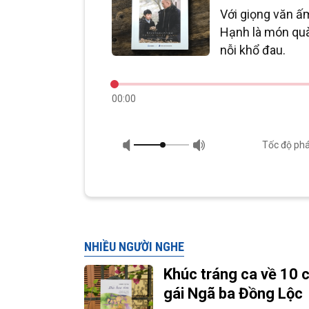
Với giọng văn ấm
Hạnh là món quà
nỗi khổ đau.
00:00
Tốc độ phá
NHIỀU NGƯỜI NGHE
Khúc tráng ca về 10 
gái Ngã ba Đồng Lộc