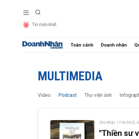
Tin mới nhất
Gửi 
Toàn cảnh
Doanh nhân
Qu
MULTIMEDIA
Video
Podcast
Thư viện ảnh
Infograp
Chủ Nhật, 17/8/2025, 
"Thiền sư v