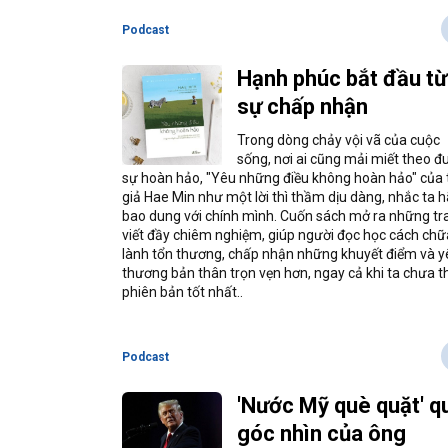
Podcast
Hạnh phúc bắt đầu từ
sự chấp nhận
Trong dòng chảy vội vã của cuộc
sống, nơi ai cũng mải miết theo đ
sự hoàn hảo, "Yêu những điều không hoàn hảo" của 
giả Hae Min như một lời thì thầm dịu dàng, nhắc ta 
bao dung với chính mình. Cuốn sách mở ra những tr
viết đầy chiêm nghiệm, giúp người đọc học cách chữ
lành tổn thương, chấp nhận những khuyết điểm và y
thương bản thân trọn vẹn hơn, ngay cả khi ta chưa th
phiên bản tốt nhất..
Podcast
'Nước Mỹ què quặt' q
góc nhìn của ông