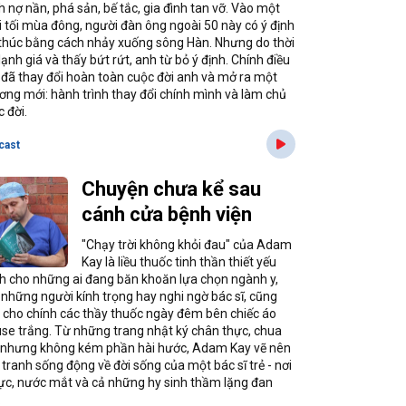
h nợ nần, phá sản, bế tắc, gia đình tan vỡ. Vào một
i tối mùa đông, người đàn ông ngoài 50 này có ý định
 thúc bằng cách nhảy xuống sông Hàn. Nhưng do thời
 lạnh giá và thấy bứt rứt, anh từ bỏ ý định. Chính điều
 đã thay đổi hoàn toàn cuộc đời anh và mở ra một
ơng mới: hành trình thay đổi chính mình và làm chủ
 đời.
cast
Chuyện chưa kể sau
cánh cửa bệnh viện
"Chạy trời không khỏi đau" của Adam
Kay là liều thuốc tinh thần thiết yếu
h cho những ai đang băn khoăn lựa chọn ngành y,
 những người kính trọng hay nghi ngờ bác sĩ, cũng
 cho chính các thầy thuốc ngày đêm bên chiếc áo
use trắng. Từ những trang nhật ký chân thực, chua
 nhưng không kém phần hài hước, Adam Kay vẽ nên
 tranh sống động về đời sống của một bác sĩ trẻ - nơi
lực, nước mắt và cả những hy sinh thầm lặng đan
.