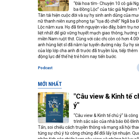
“Đài hoa tím- Chuyện 10 cô gái N
ba Đồng Lộc” của tác giả Nghiêm
Tân tái hiện cuộc đời và sự hy sinh anh dũng của mư
nữ thanh niên xung phong tại "tọa độ chết" Ngã ba 
Lộc năm xưa. Họ đã tình nguyện vào đây, bám trụ nơ
liệt nhất để giữ vững huyết mạch giao thông, hướng 
miền Nam ruột thịt. Cùng với các chị còn có hơn 4.00
anh hùng liệt sĩ đã nằm lại tuyến đường này. Sự hy s
của lớp lớp cha anh đi trước đã truyền lửa, tiếp thêm
động lực để thế hệ trẻ hôm nay tiến bước.
Podcast
MỚI NHẤT
"Câu view & Kinh tế c
ý"
“Câu view & Kinh tế chú ý" là công
trình sắc sảo của nhà báo Đỗ Đình
Tấn, soi chiếu cách truyền thông và mạng xã hội tha
túng sự chú ý từ công chúng để đổi lấy lợi nhuận. Qu