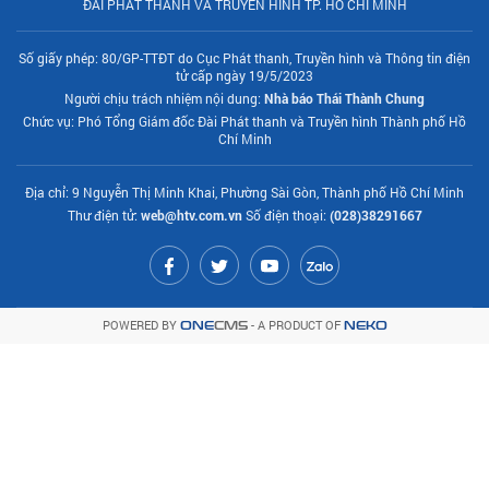
ĐÀI PHÁT THANH VÀ TRUYỀN HÌNH TP. HỒ CHÍ MINH
Số giấy phép: 80/GP-TTĐT do Cục Phát thanh, Truyền hình và Thông tin điện
tử cấp ngày 19/5/2023
Người chịu trách nhiệm nội dung:
Nhà báo Thái Thành Chung
Chức vụ: Phó Tổng Giám đốc Đài Phát thanh và Truyền hình Thành phố Hồ
Chí Minh
Địa chỉ: 9 Nguyễn Thị Minh Khai, Phường Sài Gòn, Thành phố Hồ Chí Minh
Thư điện tử:
web@htv.com.vn
Số điện thoại:
(028)38291667
POWERED BY
- A PRODUCT OF
ONE
CMS
NEKO