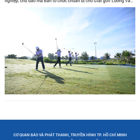
nghiệp, chu đáo mà Ban tổ chức chuẩn bị cho Giải golf Lương Văn
Can - một...
CƠ QUAN BÁO VÀ PHÁT THANH, TRUYỀN HÌNH TP. HỒ CHÍ MINH