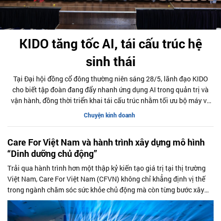
KIDO tăng tốc AI, tái cấu trúc hệ
sinh thái
Tại Đại hội đồng cổ đông thường niên sáng 28/5, lãnh đạo KIDO
cho biết tập đoàn đang đẩy nhanh ứng dụng AI trong quản trị và
vận hành, đồng thời triển khai tái cấu trúc nhằm tối ưu bộ máy và
chuẩn bị cho giai đoạn tăng trưởng mới. Doanh nghiệp cũng tiếp
Chuyện kinh doanh
tục mở rộng hệ sinh thái thực phẩm thiết yếu, tăng hợp tác thương
mại và phát triển các dự án chiến lược giai đoạn 2026-2027.
Care For Việt Nam và hành trình xây dựng mô hình
“Dinh dưỡng chủ động”
Trải qua hành trình hơn một thập kỷ kiến tạo giá trị tại thị trường
Việt Nam, Care For Việt Nam (CFVN) không chỉ khẳng định vị thế
trong ngành chăm sóc sức khỏe chủ động mà còn từng bước xây
dựng một mô hình quản trị mang bản sắc riêng.