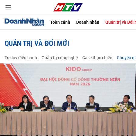
Toàn cảnh
Doanh nhân
Quản trị và Đổi
QUẢN TRỊ VÀ ĐỔI MỚI
Tư duy điều hành
Quản trị công nghệ
Case thực chiến
Chuyện qu