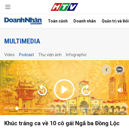
Toàn cảnh
Doanh nhân
Quản trị và Đổ
bình luận
MULTIMEDIA
Video
Podcast
Thư viện ảnh
Infographic
1x
Hủy
G
00:00
Khúc tráng ca về 10 cô gái Ngã ba Đồng Lộc