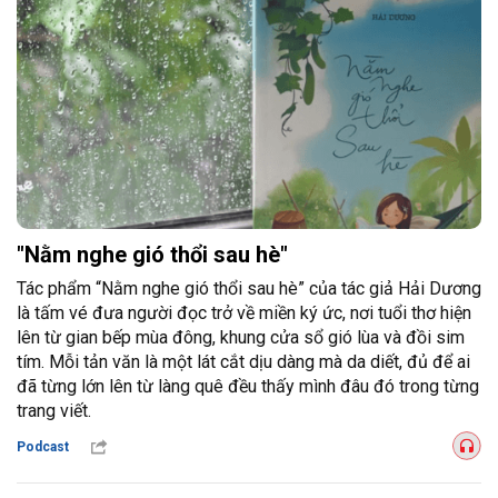
"Nằm nghe gió thổi sau hè"
Tác phẩm “Nằm nghe gió thổi sau hè” của tác giả Hải Dương
là tấm vé đưa người đọc trở về miền ký ức, nơi tuổi thơ hiện
lên từ gian bếp mùa đông, khung cửa sổ gió lùa và đồi sim
tím. Mỗi tản văn là một lát cắt dịu dàng mà da diết, đủ để ai
đã từng lớn lên từ làng quê đều thấy mình đâu đó trong từng
trang viết.
Podcast