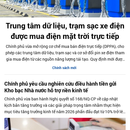
Trung tâm dữ liệu, trạm sạc xe điện
được mua điện mặt trời trực tiếp
Chính phủ vừa mở rộng cơ chế mua bán điện trực tiếp (DPPA), cho
phép các trung tâm dữ liệu, trạm sạc và cơ sở đổi pin xe điện tham
gia mua điện từ các nguồn năng lượng tái tạo. Quy định mới được
kỳ vọng thúc đẩy sử dụng điện xanh, đáp ứng nhu cầu ngày càng
Chính sách mới
tăng của nền kinh tế số và quá trình điện hóa giao thông.
Chính phủ yêu cầu nghiên cứu điều hành tiền gửi
Kho bạc Nhà nước hỗ trợ nền kinh tế
Chính phủ vừa ban hành Nghị quyết số 168/NQ-CP về cập nhật
kịch bản tăng trưởng và các giải pháp trọng tâm nhằm thực hiện
mục tiêu tăng trưởng kinh tế năm 2026 phấn đấu đạt từ 10% trở lên
gắn với giữ vững ổn định kinh tế vĩ mô. Một trong những nhiệm vụ
đáng chú ý là nghiên cứu điều hành tiền gửi của Kho bạc Nhà nước