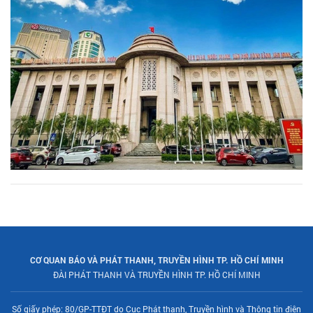
CƠ QUAN BÁO VÀ PHÁT THANH, TRUYỀN HÌNH TP. HỒ CHÍ MINH
ĐÀI PHÁT THANH VÀ TRUYỀN HÌNH TP. HỒ CHÍ MINH
Số giấy phép: 80/GP-TTĐT do Cục Phát thanh, Truyền hình và Thông tin điện