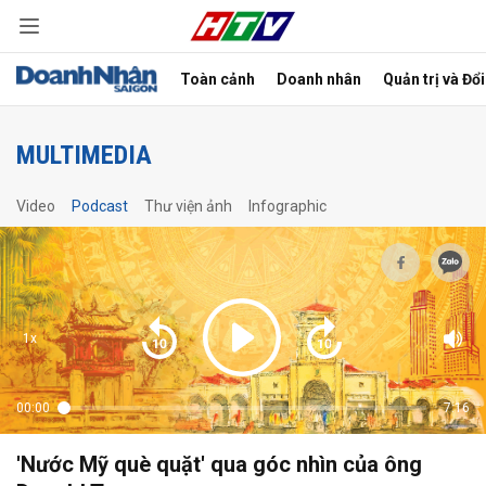
Toàn cảnh
Doanh nhân
Quản trị và Đổ
bình luận
MULTIMEDIA
Video
Podcast
Thư viện ảnh
Infographic
1x
Hủy
G
00:00
7:16
'Nước Mỹ què quặt' qua góc nhìn của ông