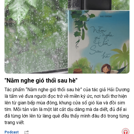
"Nằm nghe gió thổi sau hè"
Tác phẩm “Nằm nghe gió thổi sau hè” của tác giả Hải Dương
là tấm vé đưa người đọc trở về miền ký ức, nơi tuổi thơ hiện
lên từ gian bếp mùa đông, khung cửa sổ gió lùa và đồi sim
tím. Mỗi tản văn là một lát cắt dịu dàng mà da diết, đủ để ai
đã từng lớn lên từ làng quê đều thấy mình đâu đó trong từng
trang viết.
Podcast