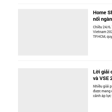
Home Sh
nối ngàn
Chiều 24/6,
Vietnam 202
TP.HCM, quy
Lời giải
và VSE 
Nhiều giải 
được mang đ
cảnh áp lực 