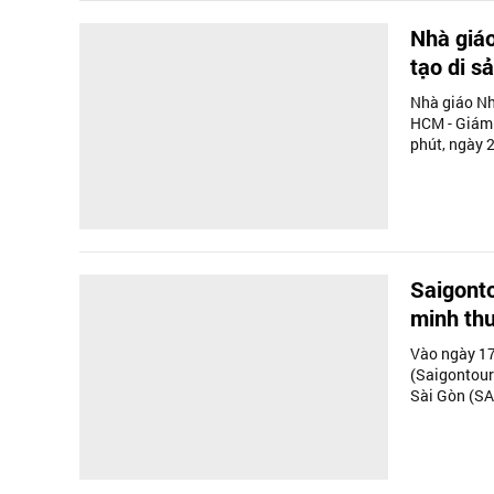
Nhà giáo
tạo di sả
Nhà giáo Nh
HCM - Giám 
phút, ngày 
Saigonto
minh th
Vào ngày 17
(Saigontour
Sài Gòn (SA