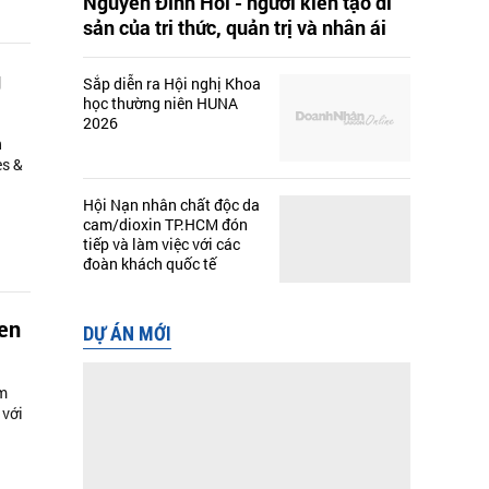
Nguyễn Đình Hối - người kiến tạo di
sản của tri thức, quản trị và nhân ái
g
Sắp diễn ra Hội nghị Khoa
học thường niên HUNA
2026
n
es &
Hội Nạn nhân chất độc da
cam/dioxin TP.HCM đón
tiếp và làm việc với các
đoàn khách quốc tế
Sen
DỰ ÁN MỚI
am
 với