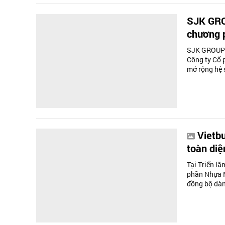
SJK GRO
chương p
SJK GROUP v
Công ty Cổ 
mở rộng hệ s
Vietbu
toàn diệ
Tại Triển lã
phần Nhựa M
đồng bộ dàn