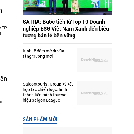
n
SATRA: Bước tiến từ Top 10 Doanh
 TP.
nghiệp ESG Việt Nam Xanh đến biểu
3
tượng bán lẻ bền vững
Kinh tế đêm mở dư địa
tăng trưởng mới
iên
Saigontourist Group ký kết
hợp tác chiến lược, hình
thành liên minh thương
hiệu Saigon League
ại
SẢN PHẨM MỚI