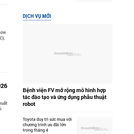
DỊCH VỤ MỚI
how
C),
026
Bệnh viện FV mở rộng mô hình hợp
tác đào tạo và ứng dụng phẫu thuật
xuất
robot
i
Toyota duy trì sức mua với
chương trình ưu đãi lớn
trong tháng 4