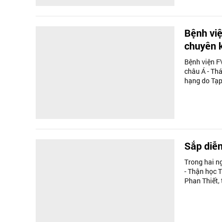
Bệnh việ
chuyên k
Bệnh viện F
châu Á - Th
hạng do Tạp
Sắp diễ
Trong hai ng
- Thận học 
Phan Thiết, 