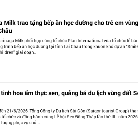
 Milk trao tặng bếp ăn học đường cho trẻ em vùn
 Châu
rinaga Milk phối hợp cùng tổ chức Plan International vừa tổ chức lễ bà
ng trình bếp ăn học đường tại tỉnh Lai Châu trong khuôn khổ dự án “Smil
hildren” giai đoạn...
 tinh hoa ẩm thực sen, quảng bá du lịch vùng đất 
đến 21/6/2026, Tổng Công ty Du lịch Sài Gòn (Saigontourist Group) th
p tổ chức và đồng hành cùng Lễ hội Sen Đồng Tháp lần thứ III - năm 2026
ực lượng phục vụ chủ...