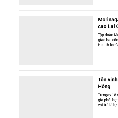
Morinaga
cao Lai
Tập đoàn Mo
giao hai cô
Health for C
Tôn vinh
Hồng
Từ ngày 18 
gia phối hợ
vai trò là l