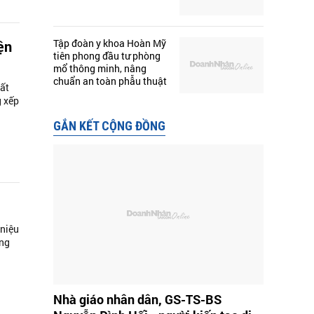
Tập đoàn y khoa Hoàn Mỹ
ện
tiên phong đầu tư phòng
mổ thông minh, nâng
chuẩn an toàn phẫu thuật
ất
g xếp
GẮN KẾT CỘNG ĐỒNG
 niệu
ờng
Nhà giáo nhân dân, GS-TS-BS