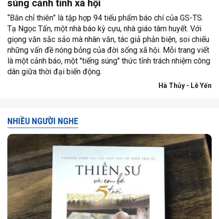
súng cảnh tỉnh xã hội
“Bắn chỉ thiên” là tập hợp 94 tiểu phẩm báo chí của GS-TS.
Tạ Ngọc Tấn, một nhà báo kỳ cựu, nhà giáo tâm huyết. Với
giọng văn sắc sảo mà nhân văn, tác giả phản biện, soi chiếu
những vấn đề nóng bỏng của đời sống xã hội. Mỗi trang viết
là một cảnh báo, một "tiếng súng" thức tỉnh trách nhiệm công
dân giữa thời đại biến động.
Hà Thủy - Lê Yến
NHIỀU NGƯỜI NGHE