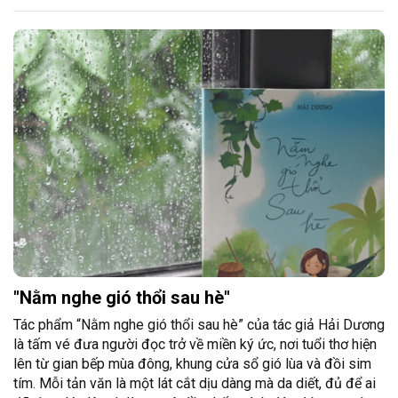
"Nằm nghe gió thổi sau hè"
Tác phẩm “Nằm nghe gió thổi sau hè” của tác giả Hải Dương
là tấm vé đưa người đọc trở về miền ký ức, nơi tuổi thơ hiện
lên từ gian bếp mùa đông, khung cửa sổ gió lùa và đồi sim
tím. Mỗi tản văn là một lát cắt dịu dàng mà da diết, đủ để ai