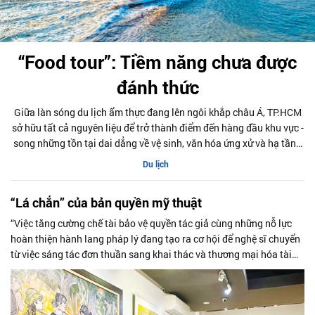
“Food tour”: Tiềm năng chưa được
đánh thức
Giữa làn sóng du lịch ẩm thực đang lên ngôi khắp châu Á, TP.HCM
sở hữu tất cả nguyên liệu để trở thành điểm đến hàng đầu khu vực -
song những tồn tại dai dẳng về vệ sinh, văn hóa ứng xử và hạ tầng
đô thị đang kìm hãm Thành phố đứng mãi ở ngưỡng cửa của tiềm
Du lịch
năng.
“Lá chắn” của bản quyền mỹ thuật
“Việc tăng cường chế tài bảo vệ quyền tác giả cùng những nỗ lực
hoàn thiện hành lang pháp lý đang tạo ra cơ hội để nghệ sĩ chuyển
từ việc sáng tác đơn thuần sang khai thác và thương mại hóa tài
sản trí tuệ một cách bài bản hơn”, GS.TS Nguyễn Xuân Tiên - Chủ
tịch Hội Mỹ thuật TP.HCM chia sẻ với Doanh Nhân Sài Gòn.