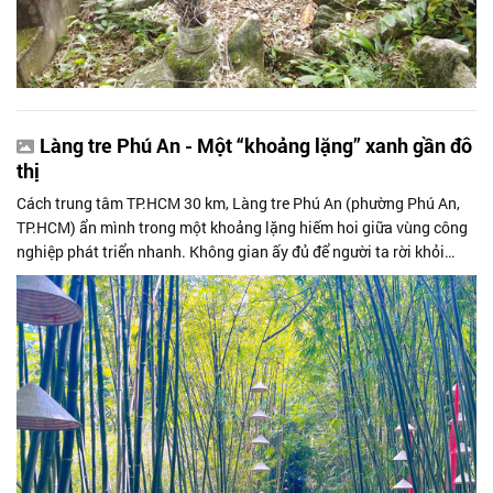
Làng tre Phú An - Một “khoảng lặng” xanh gần đô
thị
Cách trung tâm TP.HCM 30 km, Làng tre Phú An (phường Phú An,
TP.HCM) ẩn mình trong một khoảng lặng hiếm hoi giữa vùng công
nghiệp phát triển nhanh. Không gian ấy đủ để người ta rời khỏi
nhịp sống gấp gáp,...