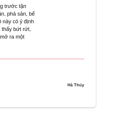
trước tận cùng
ản, bế tắc, gia
định kết thúc
t, anh từ bỏ ý
hương mới: hành
Hà Thủy