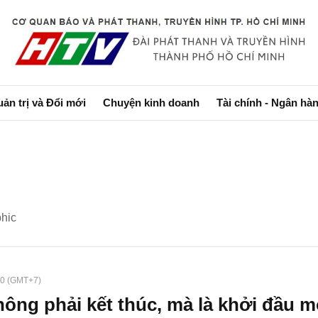
bình luận
ản trị và Đổi mới
Chuyện kinh doanh
Tài chính - Ngân hàn
hic
Hủy
G
9:0 (GMT+7)
ông phải kết thúc, mà là khởi đầu mới