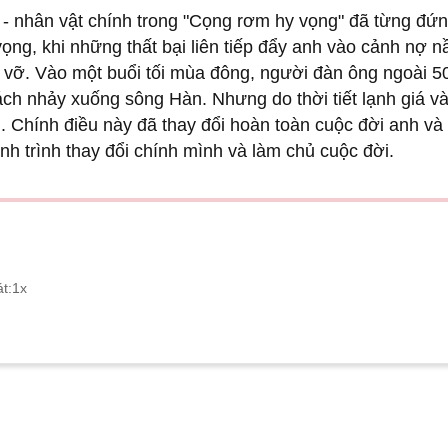
 nhân vật chính trong "Cọng rơm hy vọng" đã từng đứng 
khi những thất bại liên tiếp đẩy anh vào cảnh nợ nần, phá s
 một buổi tối mùa đông, người đàn ông ngoài 50 này có ý 
uống sông Hàn. Nhưng do thời tiết lạnh giá và thấy bứt rứ
u này đã thay đổi hoàn toàn cuộc đời anh và mở ra một c
hính mình và làm chủ cuộc đời.
t:
1x