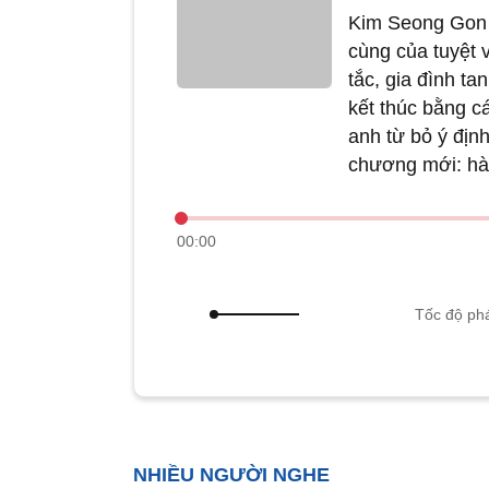
Kim Seong Gon -
của tuyệt vọng, 
đình tan vỡ. Vào
bằng cách nhảy x
định. Chính điề
trình thay đổi c
00:00
Tốc độ phá
NHIỀU NGƯỜI NGHE