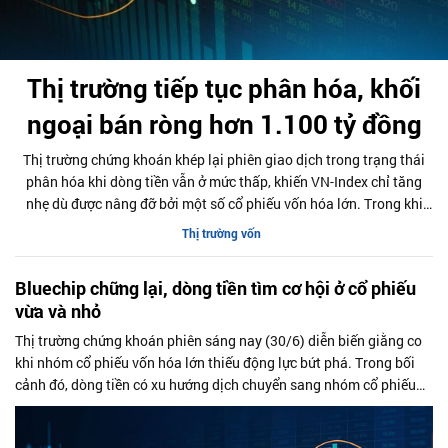
Thị trường tiếp tục phân hóa, khối
ngoại bán ròng hơn 1.100 tỷ đồng
Thị trường chứng khoán khép lại phiên giao dịch trong trạng thái
phân hóa khi dòng tiền vẫn ở mức thấp, khiến VN-Index chỉ tăng
nhẹ dù được nâng đỡ bởi một số cổ phiếu vốn hóa lớn. Trong khi
đó, áp lực bán từ khối ngoại gia tăng mạnh vào cuối phiên, với giá
Thị trường vốn
trị bán ròng vượt 1.100 tỷ đồng trên sàn HoSE.
Bluechip chững lại, dòng tiền tìm cơ hội ở cổ phiếu
vừa và nhỏ
Thị trường chứng khoán phiên sáng nay (30/6) diễn biến giằng co
khi nhóm cổ phiếu vốn hóa lớn thiếu động lực bứt phá. Trong bối
cảnh đó, dòng tiền có xu hướng dịch chuyển sang nhóm cổ phiếu
vừa và nhỏ, đặc biệt là nhóm chứng khoán, giúp thanh khoản thị
trường duy trì ở mức cao và VN-Index vẫn giữ được sắc xanh.