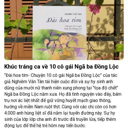
Khúc tráng ca về 10 cô gái Ngã ba Đồng Lộc
“Đài hoa tím- Chuyện 10 cô gái Ngã ba Đồng Lộc” của tác
giả Nghiêm Văn Tân tái hiện cuộc đời và sự hy sinh anh
dũng của mười nữ thanh niên xung phong tại "tọa độ chết"
Ngã ba Đồng Lộc năm xưa. Họ đã tình nguyện vào đây, bám
trụ nơi ác liệt nhất để giữ vững huyết mạch giao thông,
hướng về miền Nam ruột thịt. Cùng với các chị còn có hơn
4.000 anh hùng liệt sĩ đã nằm lại tuyến đường này. Sự hy
sinh của lớp lớp cha anh đi trước đã truyền lửa, tiếp thêm
động lực để thế hệ trẻ hôm nay tiến bước.