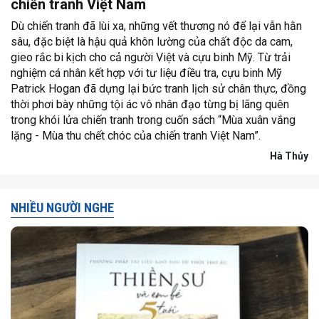
chiến tranh Việt Nam
Dù chiến tranh đã lùi xa, những vết thương nó để lại vẫn hằn
sâu, đặc biệt là hậu quả khôn lường của chất độc da cam,
gieo rắc bi kịch cho cả người Việt và cựu binh Mỹ. Từ trải
nghiệm cá nhân kết hợp với tư liệu điều tra, cựu binh Mỹ
Patrick Hogan đã dựng lại bức tranh lịch sử chân thực, đồng
thời phơi bày những tội ác vô nhân đạo từng bị lãng quên
trong khói lửa chiến tranh trong cuốn sách “Mùa xuân vắng
lặng - Mùa thu chết chóc của chiến tranh Việt Nam”.
Hà Thủy
NHIỀU NGƯỜI NGHE