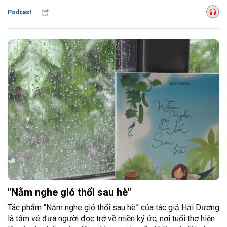
Podcast
"Nằm nghe gió thổi sau hè"
Tác phẩm “Nằm nghe gió thổi sau hè” của tác giả Hải Dương
là tấm vé đưa người đọc trở về miền ký ức, nơi tuổi thơ hiện