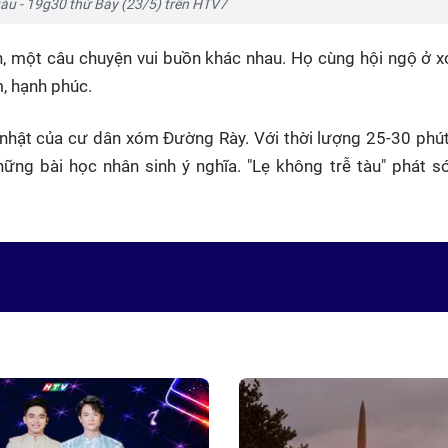
tàu - 19g30 thứ Bảy (23/5) trên HTV7
, một câu chuyện vui buồn khác nhau. Họ cùng hội ngộ ở 
, hạnh phúc.
 nhật của cư dân xóm Đường Rày. Với thời lượng 25-30 phút
ng bài học nhân sinh ý nghĩa. "Lẹ không trễ tàu" phát só