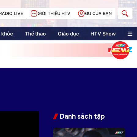
RADIO LIVE
GIỚI THIỆU HTV
GU CỦA BẠN
 khỏe
Thể thao
Giáo dục
HTV Show
nh trị
Multimedia
Multiform
Longform
NewZgraphic
Doanh nhân Sài
Gòn
Các trang liên kết
Danh sách tập