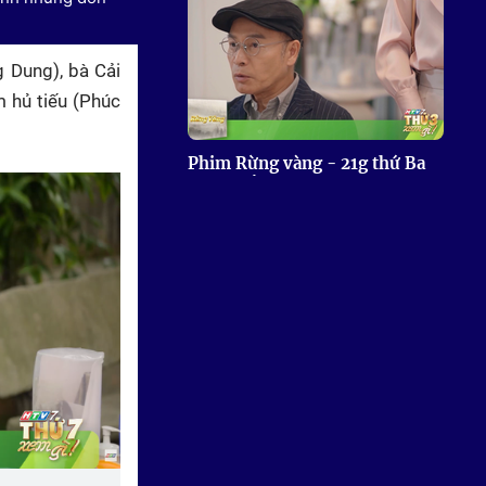
g Dung), bà Cải
m hủ tiếu (Phúc
Phim Rừng vàng - 21g thứ Ba
(4/8) trên HTV7
Kính song thành - 21g50 thứ
Ba (4/8) trên HTV7