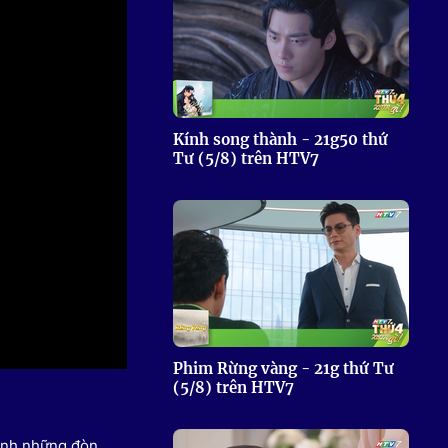
 Thể thao
c đua xe đạp
 Truyền hình
c đua offroad
V
Kính song thành - 21g50 thứ
Tư (5/8) trên HTV7
 Games 33
Phim Rừng vàng - 21g thứ Tư
(5/8) trên HTV7
hính những đòn