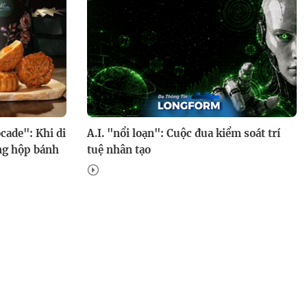
Rừng vàng: Cuộc chiến gia tộc
phía sau khối tài sản tỉ đô
ade": Khi di
A.I. "nổi loạn": Cuộc đua kiểm soát trí
ừng hộp bánh
tuệ nhân tạo