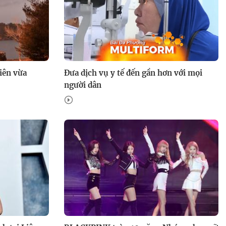
iên vừa
Đưa dịch vụ y tế đến gần hơn với mọi
người dân
Yêu em như ngày đầu tiên -
19g30 thứ Hai, Ba, Tư trên
HTV7