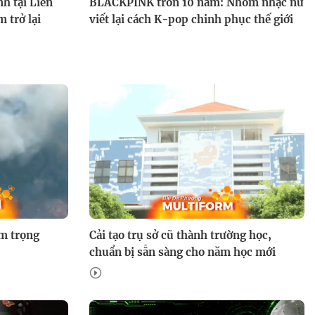
h tại Liên
BLACKPINK tròn 10 năm: Nhóm nhạc nữ
 trở lại
viết lại cách K-pop chinh phục thế giới
Kết cục nào cho "Giữ lấy tình
yêu"?
Giữ lấy tình yêu: Bà Nga rút
ống thở của Thế Hải để đoạt gia
sản
m trọng
Cải tạo trụ sở cũ thành trường học,
chuẩn bị sẵn sàng cho năm học mới