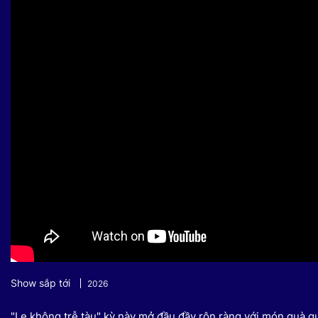
Sự kiện quan tâm
Chuyên đề
HTV Show
Không gian văn hóa
Thành phố
Hồ Chí Minh
ngủ
Chuyển đổi số
Chậm
Bé xem gì
Mái ấm gia
Việt
Các show 
Các chương
khác
Show sắp tới
2026
"Lẹ không trễ tàu" kỳ này mở đầu đầy rộn ràng với món quà