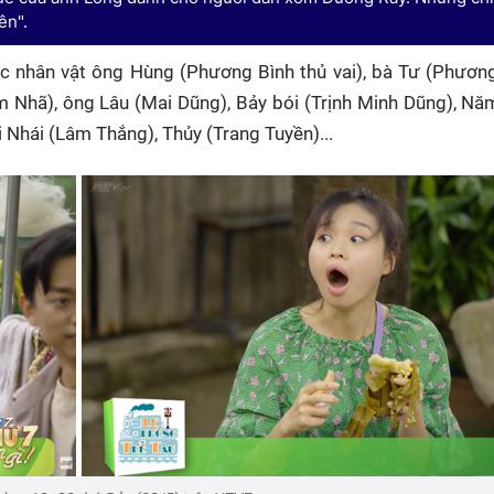
ên".
các nhân vật ông Hùng (Phương Bình thủ vai), bà Tư (Phươn
m Nhã), ông Lâu (Mai Dũng), Bảy bói (Trịnh Minh Dũng), Nă
 Nhái (Lâm Thắng), Thủy (Trang Tuyền)...