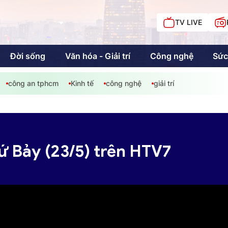
TV LIVE
Đời sống
Văn hóa - Giải trí
Công nghệ
Sức
công an tphcm
Kinh tế
công nghệ
giải trí
iải trí
Giáo dục
Kinh tế
Chí
c
hứ Bảy (23/5) trên HTV7
Sức khỏe
Đời sống
Khán giả HTV
Chuyện chúng tôi