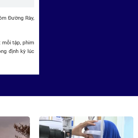
xóm Đường Rày,
 mỗi tập, phim
Yêu em như ngày đầu tiên: Mẹ
ng định kỳ lúc
kế lừa gả bán con chồng
Thế thân làm dâu hào môn
trong "Yêu em như ngày đầu
tiên"