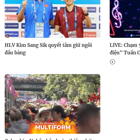
HLV Kim Sang Sik quyết tâm giữ ngôi
LIVE: Chạm 5
đầu bảng
điệu" Tuấn 