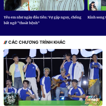
Yêu em như ngày đầu tiên: Vợ gặp nguy, chồng
Kính song 
bất ngờ "thoát bệnh"
CÁC CHƯƠNG TRÌNH KHÁC