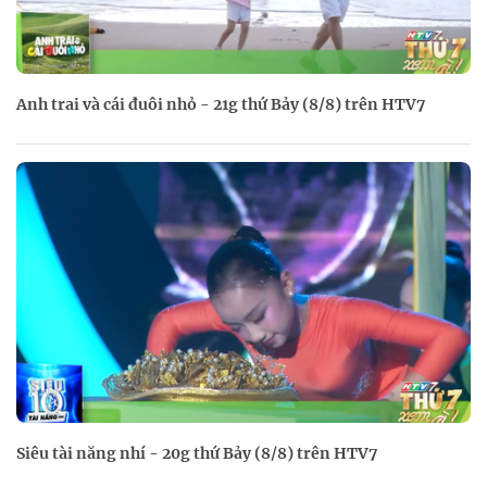
Anh trai và cái đuôi nhỏ - 21g thứ Bảy (8/8) trên HTV7
Siêu tài năng nhí - 20g thứ Bảy (8/8) trên HTV7