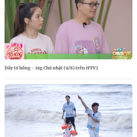
Dây tơ hồng - 19g Chủ nhật (9/8) trên HTV7