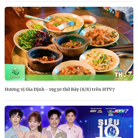
Hương vị Gia Định - 19g30 thứ Bảy (8/8) trên HTV7