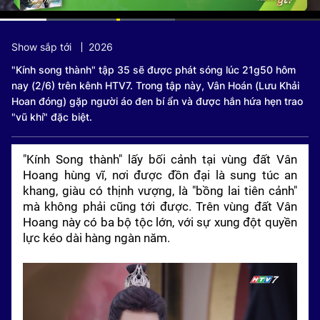
Current
0:09
/
Duration
0:54
Show sắp tới
2026
Time
"Kính song thành" tập 35 sẽ được phát sóng lúc 21g50 hôm
nay (2/6) trên kênh HTV7. Trong tập này, Vân Hoán (Lưu Khải
Hoan đóng) gặp người áo đen bí ẩn và được hắn hứa hẹn trao
"vũ khí" đặc biệt.
"Kính Song thành" lấy bối cảnh tại vùng đất Vân
Hoang hùng vĩ, nơi được đồn đại là sung túc an
khang, giàu có thịnh vượng, là "bồng lai tiên cảnh"
mà không phải cũng tới được. Trên vùng đất Vân
Hoang này có ba bộ tộc lớn, với sự xung đột quyền
lực kéo dài hàng ngàn năm.