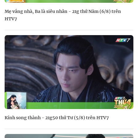
Mẹ vắng nhà, Ba là siêu nhân - 21g thứ Năm (6/8) trên
HTV7
Kính song thành - 21g50 thứ Tư (5/8) trên HTV7