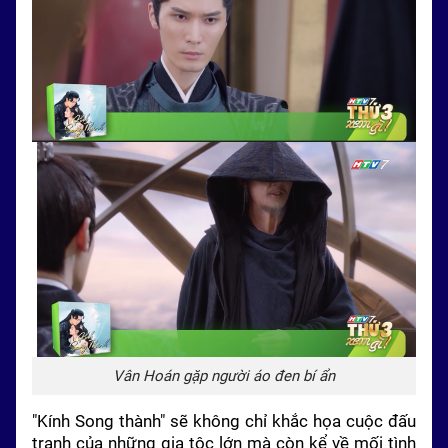
Vân Hoán gặp người áo đen bí ẩn
"Kính Song thành" sẽ không chỉ khắc họa cuộc đấu
tranh của những gia tộc lớn mà còn kể về mối tình