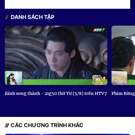
DANH SÁCH TẬP
Kính song thành - 21g50 thứ Tư (5/8) trên HTV7
Phim Rừng 
CÁC CHƯƠNG TRÌNH KHÁC