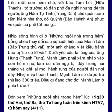
trên một con hẻm nhỏ, với bác Tám Lết (Hữu
Thạch) - tổ trưởng tổ dân phố đa nghi nhưng dễ tin
người, ông Năm Tự Tình (Trung Dân) chủ quán cơm
tấm kiêm nhà thơ, cô Quỳnh (Đào Huỳnh Ân) phục
vụ quán cà phê tốt bụng...
Nhịp sống bình dị ở "Những ngôi nhà trong hẻm"
bỗng chốc thay đổi sau sự xuất hiện của Mạnh Lâm
(Bảo Trung thủ vai), một anh chàng Việt kiều bảnh
bao bị "sa cơ lỡ vận". Dưới yêu cầu lạ lùng của ông
Hùng (Thanh Tùng), Mạnh Lâm phải xâm nhập vào
con hẻm nhỏ, làm cư dân ngụ tại đây trong hai
tháng và ghi lại mọi hành tung của người dân nơi
đây. Nhiệm vụ hoàn thành, Mạnh Lâm sẽ được trả
thù lao 300 triệu. Điều gì đang chờ đợi Mạnh Lâm ở
phía trước?
Đón xem "Những ngôi nhà trong hẻm" lúc
19g30
thứ Hai, thứ Ba, thứ Tư hàng tuần trên kênh HTV7,
từ hôm nay (4/11).