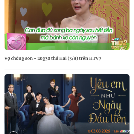
Vợ chồng son - 20g30 thứ Hai (3/8) trên HTV7