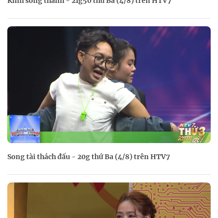
Kính song thành - 21g50 thứ Ba (4/8) trên HTV7
Song tài thách đấu - 20g thứ Ba (4/8) trên HTV7