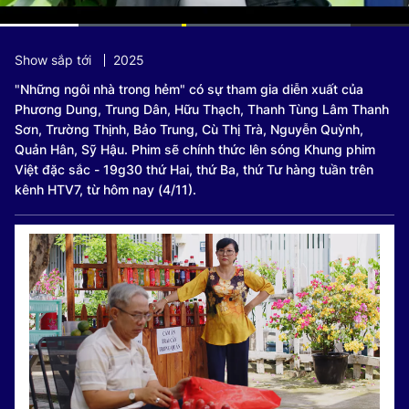
Current
0:09
/
Duration
0:45
Show sắp tới
2025
Time
"Những ngôi nhà trong hẻm" có sự tham gia diễn xuất của
Phương Dung, Trung Dân, Hữu Thạch, Thanh Tùng Lâm Thanh
Sơn, Trường Thịnh, Bảo Trung, Cù Thị Trà, Nguyễn Quỳnh,
Quản Hân, Sỹ Hậu. Phim sẽ chính thức lên sóng Khung phim
Việt đặc sắc - 19g30 thứ Hai, thứ Ba, thứ Tư hàng tuần trên
kênh HTV7, từ hôm nay (4/11).