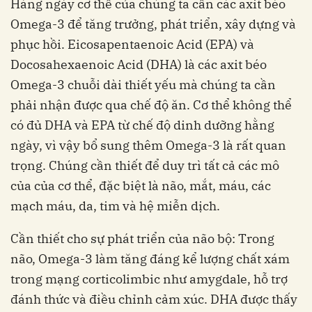
Hàng ngày cơ thể của chúng ta cần các axit béo
Omega-3 để tăng trưởng, phát triển, xây dựng và
phục hồi. Eicosapentaenoic Acid (EPA) và
Docosahexaenoic Acid (DHA) là các axit béo
Omega-3 chuỗi dài thiết yếu mà chúng ta cần
phải nhận được qua chế độ ăn. Cơ thể không thể
có đủ DHA và EPA từ chế độ dinh dưỡng hằng
ngày, vì vậy bổ sung thêm Omega-3 là rất quan
trọng. Chúng cần thiết để duy trì tất cả các mô
của của cơ thể, đặc biệt là não, mắt, máu, các
mạch máu, da, tim và hệ miễn dịch.
Cần thiết cho sự phát triển của não bộ: Trong
não, Omega-3 làm tăng đáng kể lượng chất xám
trong mạng corticolimbic như amygdale, hỗ trợ
đánh thức và điều chỉnh cảm xúc. DHA được thấy