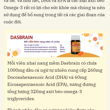
và bé. Và hơn hết, DHA và EPA là các loại axit béo
Omega-3 rất có lợi cho sức khỏe mà chúng ta nên
sử dụng để bổ sung trong tất cả các giai đoạn của
cuộc đời.
Mỗi viên nhai nang mềm Dasbrain có chứa
1000mg dầu cá ngừ tự nhiên cung cấp 260mg
Docosahexaenoic Acid (DHA) và 60mg
Eicosapentaenoic Acid (EPA), tương đương
tổng lượng 320mg axit béo omega-3
triglycerides.