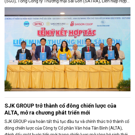
(SGU), Tổng Công ty Thương mại Sài Gòn (SATRA), Liên hiệp Hợp
tác xã Thương mại TP. Hồ Chí Minh (Saigon Co.op) và Ngân hàng
TMCP Sài Gòn Công Thương (Saigonbank) chính thức ký kết Bản
ghi nhớ hợp tác giai đoạn 2026 – 2030, hình thành Liên minh
Thương hiệu Sài Gòn – Saigon League.
SJK GROUP trở thành cổ đông chiến lược của
ALTA, mở ra chương phát triển mới
SJK GROUP vừa hoàn tất thủ tục đầu tư và chính thức trở thành cổ
đông chiến lược của Công ty Cổ phần Văn hóa Tân Bình (ALTA),
đánh dấu một bước tiến mới trong chiến lược mở rộng hệ sinh thái