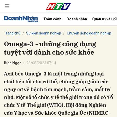
Toàn cảnh
Doanh nhân
Quản trị và Đổ
bình luận
Trang chủ
Sự kiện doanh nghiệp
Chuyển động doanh nghiệp
Omega-3 - những công dụng
tuyệt vời dành cho sức khỏe
Bích Ngọc
28/08/2023 07:14
Axit béo Omega-3 là một trong những loại
chất béo tốt cho cơ thể, chúng giúp giảm các
Hủy
G
nguy cơ về bệnh tim mạch, trầm cảm, mất trí
nhớ. Một số tổ chức y tế thế giới trong đó có Tổ
chức Y tế Thế giới (WHO), Hội đồng Nghiên
cứu Y học và Sức khỏe Quốc gia Úc (NHMRC-