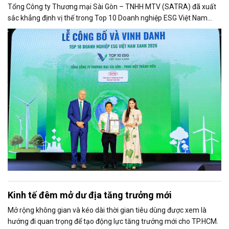
Tổng Công ty Thương mại Sài Gòn – TNHH MTV (SATRA) đã xuất
sắc khẳng định vị thế trong Top 10 Doanh nghiệp ESG Việt Nam
Xanh 2026. Sự kiện này gửi đi một thông điệp mạnh mẽ về cục diện
mới của ngành bán lẻ Việt Nam, nơi doanh thu thuần túy phải
nhường chỗ cho sự phát triển hài hòa giữa kinh tế, xã hội và môi
trường. Trong đó, SATRA đang nổi lên như một hạt nhân tiên
phong, chứng minh tầm vóc của một doanh nghiệp Nhà nước hiện
đại lấy
Kinh tế đêm mở dư địa tăng trưởng mới
Mở rộng không gian và kéo dài thời gian tiêu dùng được xem là
hướng đi quan trọng để tạo động lực tăng trưởng mới cho TP.HCM.