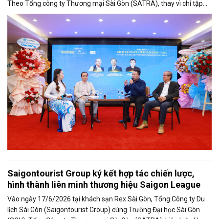
Theo Tổng công ty Thương mại Sài Gòn (SATRA), thay vì chỉ tập
trung vào các chương trình khuyến mại ngắn hạn, thành phố cần
phát triển hệ sinh thái tiêu dùng gắn với kinh tế cuối tuần, kinh tế
đêm, du lịch và công nghệ để gia tăng sức mua bền vững.
Saigontourist Group ký kết hợp tác chiến lược,
hình thành liên minh thương hiệu Saigon League
Vào ngày 17/6/2026 tại khách sạn Rex Sài Gòn, Tổng Công ty Du
lịch Sài Gòn (Saigontourist Group) cùng Trường Đại học Sài Gòn