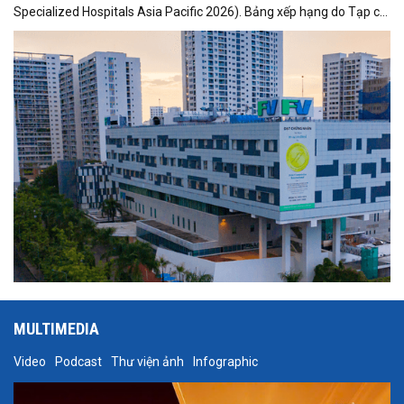
Specialized Hospitals Asia Pacific 2026). Bảng xếp hạng do Tạp chí
Newsweek của Mỹ và Công ty nghiên cứu dữ liệu Statista thực hiện
và công bố vào tối 17/6. Đây là lần đầu tiên Việt Nam được đưa vào
hệ thống đánh giá này, phản ánh sự hiện diện ngày càng rõ nét của
y tế Việt Nam trong các bảng xếp hạng chuyên khoa quốc tế.
MULTIMEDIA
Video
Podcast
Thư viện ảnh
Infographic