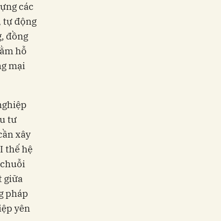
dựng các
, tự động
g, đồng
hằm hỗ
ng mại
nghiệp
u tư
cần xây
I thế hệ
 chuỗi
t giữa
ng pháp
iệp yên