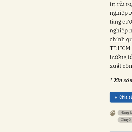
trị rủi 
nghiệp F
tăng cườ
nghiệp m
chính qu
TP.HCM s
hướng tớ
xuất côn
* Xin cả
Chia s
Năng 
Chuyể