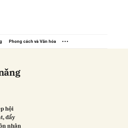
g
Phong cách và Văn hóa
 năng
ửi
p hội
t, đẩy
uồn nhân