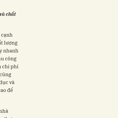
và chất
c cạnh
ất lượng
ẩy nhanh
hu công
 chi phí
 cũng
 dục và
cao để
 nhà