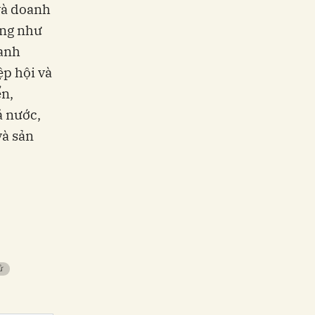
 và doanh
ũng như
oanh
ệp hội và
ển,
ả nước,
và sản
ử