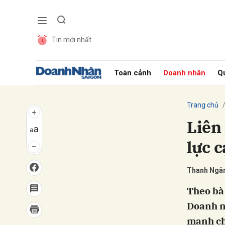
Tin mới nhất
Gửi 
Toàn cảnh
Doanh nhân
Qu
Trang chủ
Liên
lực 
Thanh Ngâ
Theo bà
Doanh ng
mạnh ch