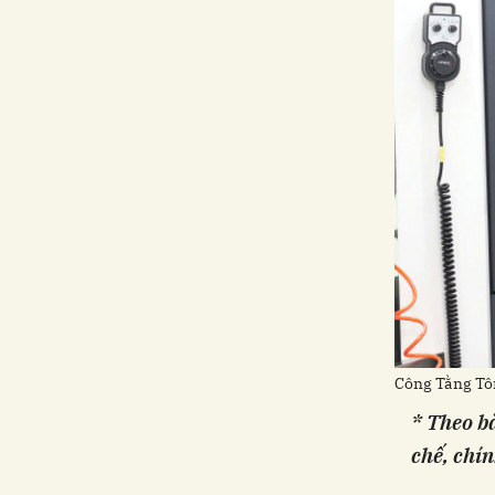
Công Tằng Tô
* Theo b
chế, chí