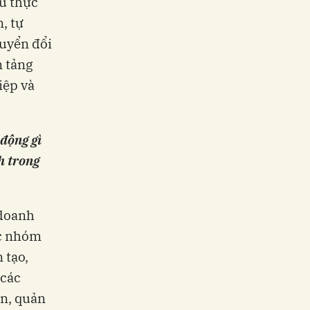
u thực
n, tự
huyển đổi
n tảng
iệp và
động gì
h trong
 doanh
ác nhóm
 tạo,
 các
on, quản