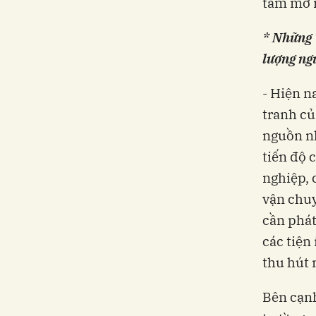
tâm mở r
* Những 
lượng ng
- Hiện n
tranh củ
nguồn nh
tiến độ 
nghiệp, 
vận chuy
cần phát
các tiện
thu hút 
Bên cạnh