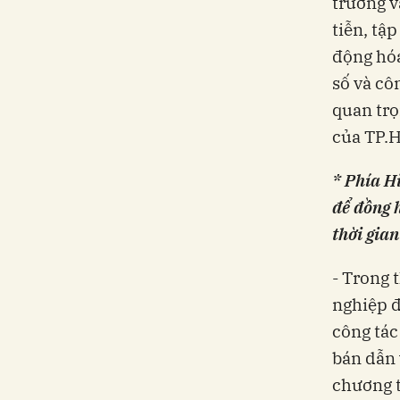
trường v
tiễn, tậ
động hóa
số và cô
quan trọ
của TP.H
* Phía H
để đồng 
thời gian
- Trong 
nghiệp đ
công tác
bán dẫn 
chương t