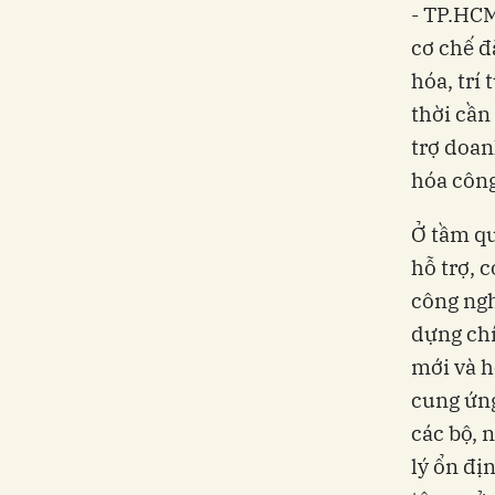
- TP.HCM
cơ chế đ
hóa, trí
thời cần
trợ doan
hóa công
Ở tầm qu
hỗ trợ, 
công ngh
dựng chí
mới và h
cung ứng
các bộ, 
lý ổn đị