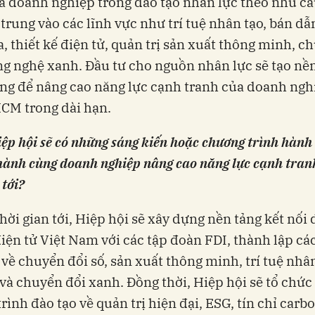
à doanh nghiệp trong đào tạo nhân lực theo nhu cầ
p trung vào các lĩnh vực như trí tuệ nhân tạo, bán dẫ
, thiết kế điện tử, quản trị sản xuất thông minh, c
ng nghệ xanh. Đầu tư cho nguồn nhân lực sẽ tạo nề
ng để nâng cao năng lực cạnh tranh của doanh ngh
CM trong dài hạn.
iệp hội sẽ có những sáng kiến hoặc chương trình hành 
hành cùng doanh nghiệp nâng cao năng lực cạnh tran
 tới?
thời gian tới, Hiệp hội sẽ xây dựng nền tảng kết nối
iện tử Việt Nam với các tập đoàn FDI, thành lập c
 về chuyển đổi số, sản xuất thông minh, trí tuệ nhân
và chuyển đổi xanh. Đồng thời, Hiệp hội sẽ tổ chức
rình đào tạo về quản trị hiện đại, ESG, tín chỉ carb