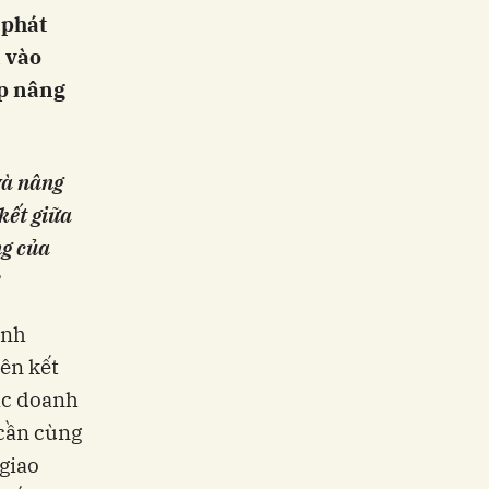
 phát
n vào
ệp nâng
và nâng
kết giữa
ng của
anh
ên kết
Các doanh
 cần cùng
giao