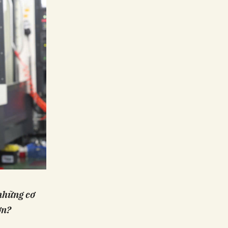
 những cơ
ơn?