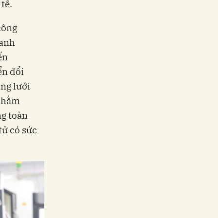
tế.
 công
oanh
ến
ển đổi
ng lưới
 nhằm
ng toàn
tử có sức