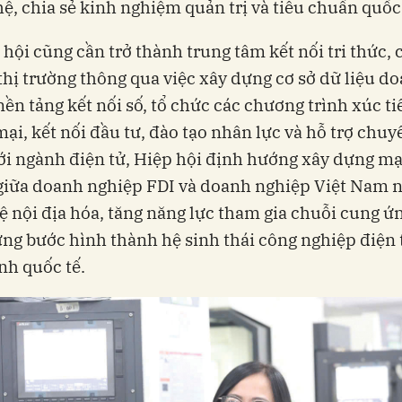
ệ, chia sẻ kinh nghiệm quản trị và tiêu chuẩn quốc 
 hội cũng cần trở thành trung tâm kết nối tri thức,
thị trường thông qua việc xây dựng cơ sở dữ liệu d
nền tảng kết nối số, tổ chức các chương trình xúc ti
ại, kết nối đầu tư, đào tạo nhân lực và hỗ trợ chuy
với ngành điện tử, Hiệp hội định hướng xây dựng mạ
 giữa doanh nghiệp FDI và doanh nghiệp Việt Nam
lệ nội địa hóa, tăng năng lực tham gia chuỗi cung ứ
ừng bước hình thành hệ sinh thái công nghiệp điện 
nh quốc tế.