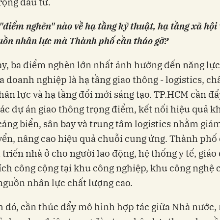
ộng đầu tư.
"điểm nghẽn" nào về hạ tầng kỹ thuật, hạ tầng xã hội 
uồn nhân lực mà Thành phố cần tháo gỡ?
ay, ba điểm nghẽn lớn nhất ảnh hưởng đến năng lự
a doanh nghiệp là hạ tầng giao thông - logistics, ch
ân lực và hạ tầng đổi mới sáng tạo. TP.HCM cần đ
các dự án giao thông trọng điểm, kết nối hiệu quả k
cảng biển, sân bay và trung tâm logistics nhằm giảm
ển, nâng cao hiệu quả chuỗi cung ứng. Thành phố
 triển nhà ở cho người lao động, hệ thống y tế, giáo
 ích công cộng tại khu công nghiệp, khu công nghệ 
nguồn nhân lực chất lượng cao.
 đó, cần thúc đẩy mô hình hợp tác giữa Nhà nước,