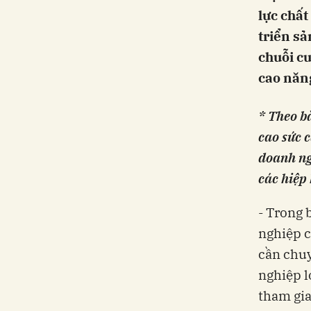
lực chất
triển sả
chuỗi cu
cao năng
* Theo bà
cao sức 
doanh ng
các hiệp 
- Trong 
nghiệp c
cần chuy
nghiệp l
tham gia