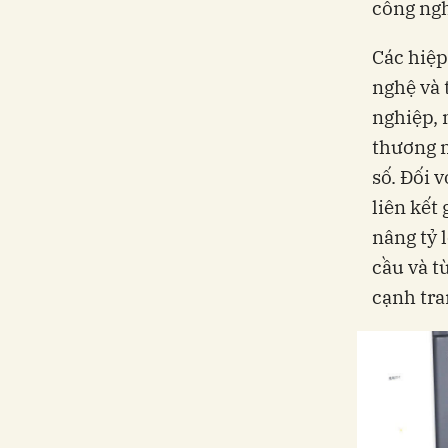
công ngh
Các hiệp
nghệ và 
nghiệp, 
thương m
số. Đối 
liên kết
nâng tỷ 
cầu và t
cạnh tra