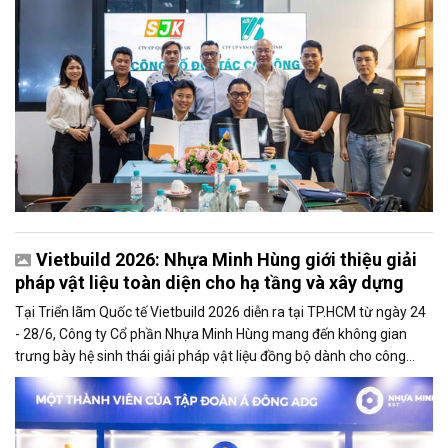
Vietbuild 2026: Nhựa Minh Hùng giới thiệu giải
pháp vật liệu toàn diện cho hạ tầng và xây dựng
Tại Triển lãm Quốc tế Vietbuild 2026 diễn ra tại TP.HCM từ ngày 24
- 28/6, Công ty Cổ phần Nhựa Minh Hùng mang đến không gian
trưng bày hệ sinh thái giải pháp vật liệu đồng bộ dành cho công
trình hạ tầng và xây dựng. Sự kiện thu hút đông đảo khách tham
quan, các nhà thầu, chủ đầu tư và chuyên gia trong ngành.