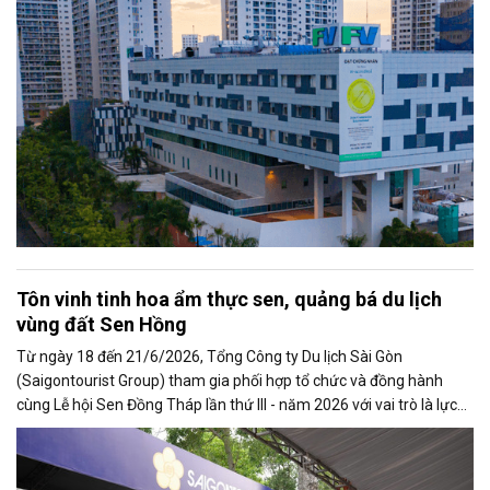
y tế Việt Nam trong các bảng xếp hạng chuyên khoa quốc tế.
Tôn vinh tinh hoa ẩm thực sen, quảng bá du lịch
vùng đất Sen Hồng
Từ ngày 18 đến 21/6/2026, Tổng Công ty Du lịch Sài Gòn
(Saigontourist Group) tham gia phối hợp tổ chức và đồng hành
cùng Lễ hội Sen Đồng Tháp lần thứ III - năm 2026 với vai trò là lực
lượng phục vụ chủ lực tại Không gian Ẩm thực Sen – một trong
những điểm nhấn đặc sắc nhất của lễ hội.