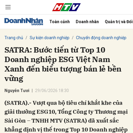
Toàn cảnh
Doanh nhân
Quản trị và Đổ
bình luận
Trang chủ
Sự kiện doanh nghiệp
Chuyển động doanh nghiệp
SATRA: Bước tiến từ Top 10
Doanh nghiệp ESG Việt Nam
Xanh đến biểu tượng bán lẻ bền
vững
Nguyễn Tươi
29/06/2026 18:30
Hủy
G
(SATRA).- Vượt qua bộ tiêu chí khắt khe của
giải thưởng ESG10, Tổng Công ty Thương mại
Sài Gòn – TNHH MTV (SATRA) đã xuất sắc
khẳng định vị thế trong Top 10 Doanh nghiệp