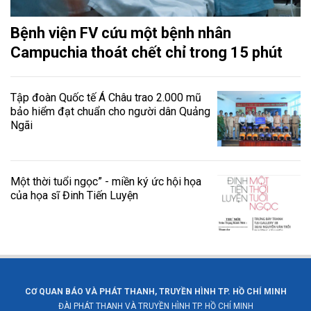
Bệnh viện FV cứu một bệnh nhân
Campuchia thoát chết chỉ trong 15 phút
Tập đoàn Quốc tế Á Châu trao 2.000 mũ
bảo hiểm đạt chuẩn cho người dân Quảng
Ngãi
Một thời tuổi ngọc” - miền ký ức hội họa
của họa sĩ Đinh Tiến Luyện
CƠ QUAN BÁO VÀ PHÁT THANH, TRUYỀN HÌNH TP. HỒ CHÍ MINH
ĐÀI PHÁT THANH VÀ TRUYỀN HÌNH TP. HỒ CHÍ MINH