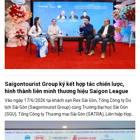
Saigontourist Group ký kết hợp tác chiến lược,
hình thành liên minh thương hiệu Saigon League
Vào ngày 17/6/2026 tại khách sạn Rex Sài Gòn, Tổng Công ty Du
lịch Sài Gòn (Saigontourist Group) cùng Trường Đại học Sài Gòn
(SGU), Tổng Công ty Thương mại Sài Gòn (SATRA), Liên hiệp Hợp
tác xã Thương mại TP. Hồ Chí Minh (Saigon Co.op) và Ngân hàng
TMCP Sài Gòn Công Thương (Saigonbank) chính thức ký kết Bản
ghi nhớ hợp tác giai đoạn 2026 – 2030, hình thành Liên minh