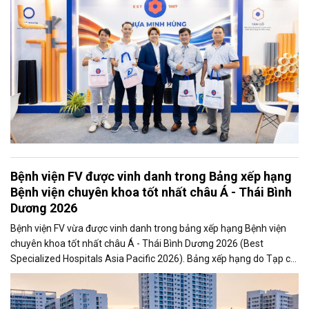
Bệnh viện FV được vinh danh trong Bảng xếp hạng
Bệnh viện chuyên khoa tốt nhất châu Á - Thái Bình
Dương 2026
Bệnh viện FV vừa được vinh danh trong bảng xếp hạng Bệnh viện
chuyên khoa tốt nhất châu Á - Thái Bình Dương 2026 (Best
Specialized Hospitals Asia Pacific 2026). Bảng xếp hạng do Tạp chí
Newsweek của Mỹ và Công ty nghiên cứu dữ liệu Statista thực hiện
và công bố vào tối 17/6. Đây là lần đầu tiên Việt Nam được đưa vào
hệ thống đánh giá này, phản ánh sự hiện diện ngày càng rõ nét của