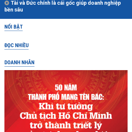
Tài và Đức chính là cái gốc giúp doanh nghiệp
bền sâu
NỔI BẬT
ĐỌC NHIỀU
DOANH NHÂN