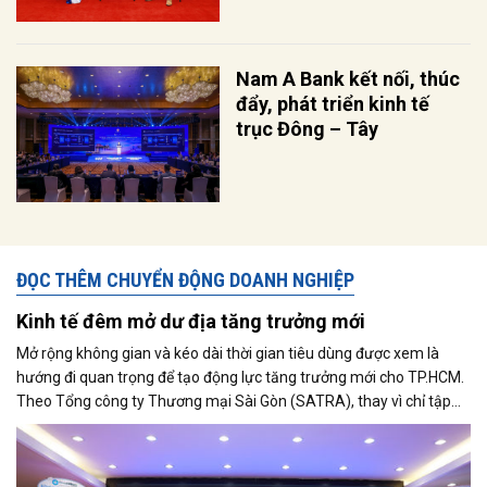
Nam A Bank kết nối, thúc
đẩy, phát triển kinh tế
trục Đông – Tây
ĐỌC THÊM CHUYỂN ĐỘNG DOANH NGHIỆP
Kinh tế đêm mở dư địa tăng trưởng mới
Mở rộng không gian và kéo dài thời gian tiêu dùng được xem là
hướng đi quan trọng để tạo động lực tăng trưởng mới cho TP.HCM.
Theo Tổng công ty Thương mại Sài Gòn (SATRA), thay vì chỉ tập
trung vào các chương trình khuyến mại ngắn hạn, thành phố cần
phát triển hệ sinh thái tiêu dùng gắn với kinh tế cuối tuần, kinh tế
đêm, du lịch và công nghệ để gia tăng sức mua bền vững.