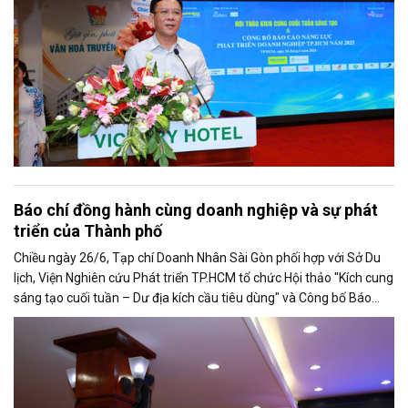
Báo chí đồng hành cùng doanh nghiệp và sự phát
triển của Thành phố
Chiều ngày 26/6, Tạp chí Doanh Nhân Sài Gòn phối hợp với Sở Du
lịch, Viện Nghiên cứu Phát triển TP.HCM tổ chức Hội thảo "Kích cung
sáng tạo cuối tuần – Dư địa kích cầu tiêu dùng" và Công bố Báo
cáo năng lực phát triển doanh nghiệp TP.HCM năm 2025. Trân
trọng giới thiệu phát biểu của ông Trần Trọng Dũng - Phó Chủ tịch
Hội Nhà báo Việt Nam tại Hội thảo.