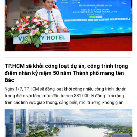
TP.HCM sẽ khởi công loạt dự án, công trình trọng
điểm nhân kỷ niệm 50 năm Thành phố mang tên
Bác
Ngày 1/7, TP.HCM sẽ đồng loạt khởi công nhiều công trình, dự án
trọng điểm với tổng mức đầu tư hơn 381.000 tỷ đồng. Trải rộng
trên các lĩnh vực giao thông, cảng biển, môi trường, không gian
công cộng và nhà ở xã hội, các dự án được kỳ vọng tạo động lực
tăng trưởng mới, mở rộng không gian phát triển và nâng cao năng
lực cạnh tranh của đô thị lớn nhất cả nước.