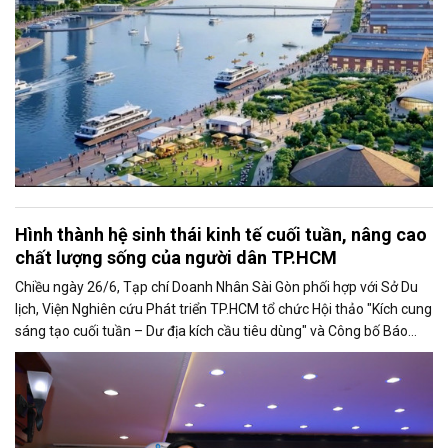
Hình thành hệ sinh thái kinh tế cuối tuần, nâng cao
chất lượng sống của người dân TP.HCM
Chiều ngày 26/6, Tạp chí Doanh Nhân Sài Gòn phối hợp với Sở Du
lịch, Viện Nghiên cứu Phát triển TP.HCM tổ chức Hội thảo "Kích cung
sáng tạo cuối tuần – Dư địa kích cầu tiêu dùng" và Công bố Báo
cáo năng lực phát triển doanh nghiệp TP.HCM năm 2025. Trân
trọng giới thiệu phát biểu của ông Nguyễn Ngọc Hồi - Phó Giám đốc
Sở Văn hoá - Thể thao TP.HCM tại Hội thảo.