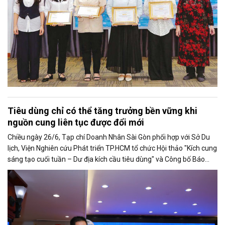
Tiêu dùng chỉ có thể tăng trưởng bền vững khi
nguồn cung liên tục được đổi mới
Chiều ngày 26/6, Tạp chí Doanh Nhân Sài Gòn phối hợp với Sở Du
lịch, Viện Nghiên cứu Phát triển TP.HCM tổ chức Hội thảo "Kích cung
sáng tạo cuối tuần – Dư địa kích cầu tiêu dùng" và Công bố Báo
cáo năng lực phát triển doanh nghiệp TP.HCM năm 2025. Trân
trọng giới thiệu phát biểu của ông Võ Hồng Sơn - Trưởng đại diện
Văn phòng Bộ Công Thương khu vực phía Nam tại Hội thảo.