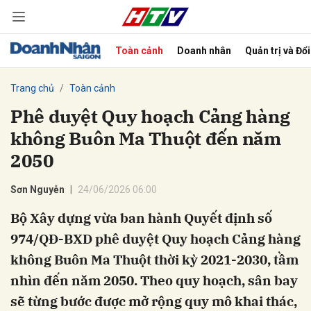
Toàn cảnh
Doanh nhân
Quản trị và Đổ
bình luận
Trang chủ
Toàn cảnh
Phê duyệt Quy hoạch Cảng hàng
không Buôn Ma Thuột đến năm
2050
Sơn Nguyễn
24/06/2026 06:00
Bộ Xây dựng vừa ban hành Quyết định số
Hủy
G
974/QĐ-BXD phê duyệt Quy hoạch Cảng hàng
không Buôn Ma Thuột thời kỳ 2021-2030, tầm
nhìn đến năm 2050. Theo quy hoạch, sân bay
sẽ từng bước được mở rộng quy mô khai thác,