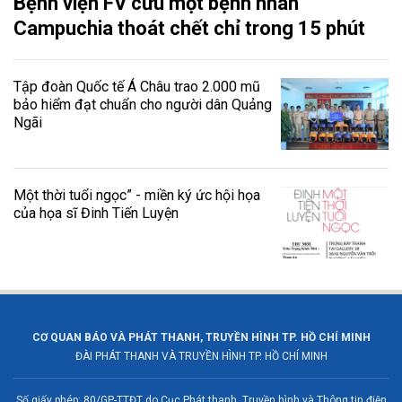
Bệnh viện FV cứu một bệnh nhân
Campuchia thoát chết chỉ trong 15 phút
Tập đoàn Quốc tế Á Châu trao 2.000 mũ
bảo hiểm đạt chuẩn cho người dân Quảng
Ngãi
Một thời tuổi ngọc” - miền ký ức hội họa
của họa sĩ Đinh Tiến Luyện
CƠ QUAN BÁO VÀ PHÁT THANH, TRUYỀN HÌNH TP. HỒ CHÍ MINH
ĐÀI PHÁT THANH VÀ TRUYỀN HÌNH TP. HỒ CHÍ MINH
Số giấy phép: 80/GP-TTĐT do Cục Phát thanh, Truyền hình và Thông tin điện