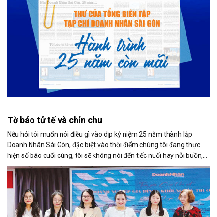
Tờ báo tử tế và chỉn chu
Nếu hỏi tôi muốn nói điều gì vào dịp kỷ niệm 25 năm thành lập
Doanh Nhân Sài Gòn, đặc biệt vào thời điểm chúng tôi đang thực
hiện số báo cuối cùng, tôi sẽ không nói đến tiếc nuối hay nỗi buồn,
thay vào đó là niềm tự hào. Bởi khi nghĩ về Doanh Nhân Sài Gòn, tôi
luôn nghĩ đó là một tờ báo “tử tế, chỉn chu”. Những điều tưởng như
rất bình thường ấy đã nuôi dưỡng tôi suốt 25 năm làm nghề. Và có
lẽ sẽ còn theo tôi đến hết cuộc đời cầm bút.