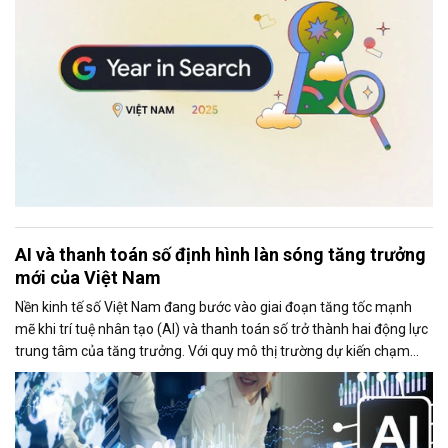
AI và thanh toán số định hình làn sóng tăng trưởng
mới của Việt Nam
Nền kinh tế số Việt Nam đang bước vào giai đoạn tăng tốc mạnh
mẽ khi trí tuệ nhân tạo (AI) và thanh toán số trở thành hai động lực
trung tâm của tăng trưởng. Với quy mô thị trường dự kiến chạm
mốc 39 tỷ USD trong năm 2025, Việt Nam đang nổi lên như một
trong những điểm sáng của Đông Nam Á về mức độ sẵn sàng công
nghệ, tốc độ số hóa và khả năng hấp thụ các mô hình kinh doanh
mới.