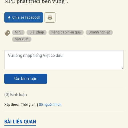
MPE phát triển bền vững”.
Chia sẻ Facebook
MPE
Giải pháp
nâng cao hiệu quả
doanh nghiệp
sản xuất
Gửi bình luận
(0) Bình luận
Xếp theo:
Số người thích
Thời gian
BÀI LIÊN QUAN