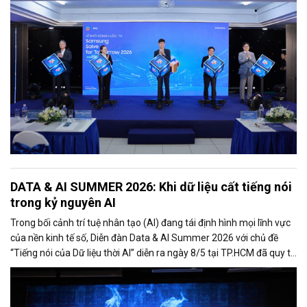
thúc đẩy mạnh mẽ thông qua các mô hình kết nối giữa cơ quan
quản lý, doanh nghiệp và nhà trường.
DATA & AI SUMMER 2026: Khi dữ liệu cất tiếng nói
trong kỷ nguyên AI
Trong bối cảnh trí tuệ nhân tạo (AI) đang tái định hình mọi lĩnh vực
của nền kinh tế số, Diễn đàn Data & AI Summer 2026 với chủ đề
“Tiếng nói của Dữ liệu thời AI” diễn ra ngày 8/5 tại TP.HCM đã quy tụ
hơn 500 đại biểu là lãnh đạo cơ quan quản lý, chuyên gia công nghệ,
doanh nghiệp, startup và cộng đồng đổi mới sáng tạo.