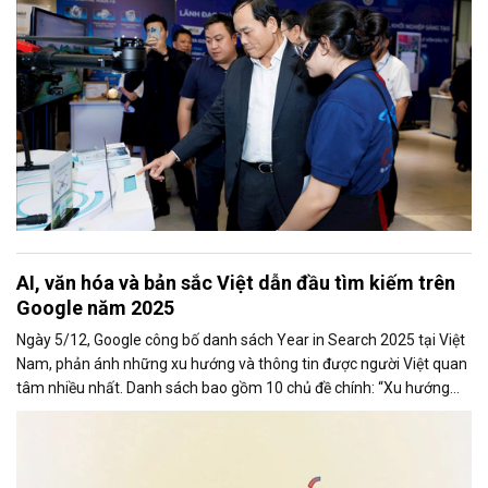
AI, văn hóa và bản sắc Việt dẫn đầu tìm kiếm trên
Google năm 2025
Ngày 5/12, Google công bố danh sách Year in Search 2025 tại Việt
Nam, phản ánh những xu hướng và thông tin được người Việt quan
tâm nhiều nhất. Danh sách bao gồm 10 chủ đề chính: “Xu hướng
chung,” “Tạo ảnh,” “Phim ảnh (chung),” “Phim ảnh Việt Nam,”
“Concert,” “Bài hát,” “Tin tức,” “Cách làm,” “Là gì” và “Du lịch”.