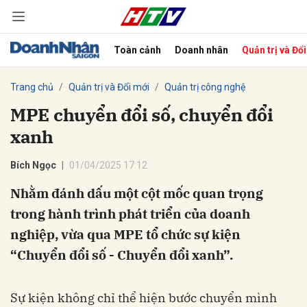
Toàn cảnh
Doanh nhân
Quản trị và Đổ
bình luận
Trang chủ
Quản trị và Đổi mới
Quản trị công nghệ
MPE chuyển đổi số, chuyển đổi
xanh
Bích Ngọc
01/04/2025 17:12
Nhằm đánh dấu một cột mốc quan trọng
trong hành trình phát triển của doanh
Hủy
G
nghiệp, vừa qua MPE tổ chức sự kiện
“Chuyển đổi số - Chuyển đổi xanh”.
Sự kiện không chỉ thể hiện bước chuyển mình