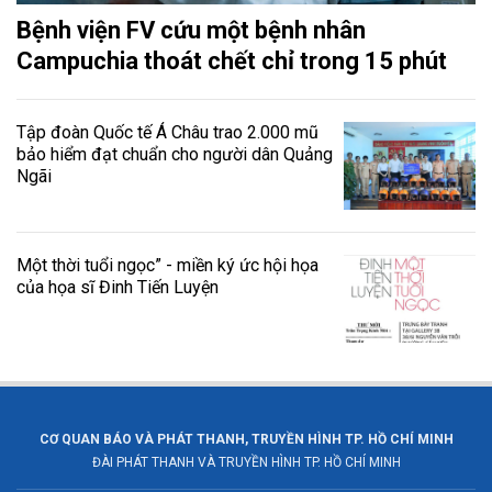
Bệnh viện FV cứu một bệnh nhân
Campuchia thoát chết chỉ trong 15 phút
Tập đoàn Quốc tế Á Châu trao 2.000 mũ
bảo hiểm đạt chuẩn cho người dân Quảng
Ngãi
Một thời tuổi ngọc” - miền ký ức hội họa
của họa sĩ Đinh Tiến Luyện
CƠ QUAN BÁO VÀ PHÁT THANH, TRUYỀN HÌNH TP. HỒ CHÍ MINH
ĐÀI PHÁT THANH VÀ TRUYỀN HÌNH TP. HỒ CHÍ MINH