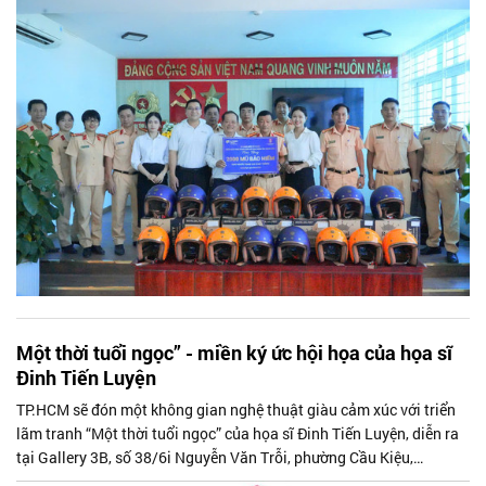
chấp hành pháp luật và xây dựng văn hóa giao thông an toàn.
Một thời tuổi ngọc” - miền ký ức hội họa của họa sĩ
Đinh Tiến Luyện
TP.HCM sẽ đón một không gian nghệ thuật giàu cảm xúc với triển
lãm tranh “Một thời tuổi ngọc” của họa sĩ Đinh Tiến Luyện, diễn ra
tại Gallery 3B, số 38/6i Nguyễn Văn Trỗi, phường Cầu Kiệu,
TP.HCM.