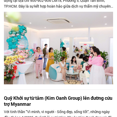
động tại địa chỉ 900-902-904 CMT8, Phường 5, Quận Tân Bình,
TP.HCM. Đây là sự kết hợp hoàn hảo giữa dịch vụ thẩm mỹ chuyên
nghiệp và đào tạo...
Quỹ Khởi sự từ tâm (Kim Oanh Group) lên đường cứu
trợ Myanmar
Với tinh thần "Vì mình, vì người - Sống đẹp, sống tốt", những ngày