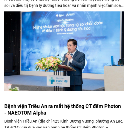
soi và điều trị bệnh lý đường tiêu hóa” và nhấn mạnh việc tầm soát
chủ động...
Bệnh viện Triều An ra mắt hệ thống CT đếm Photon
- NAEOTOM Alpha
Bệnh viện Triều An (địa chỉ 425 Kinh Dương Vương, phường An Lạc,
TP.HCM) vừa đưa vào vận hành hệ thống CT đếm Photon –