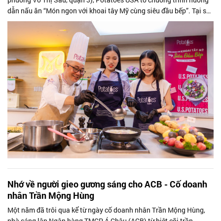
dẫn nấu ăn “Món ngon với khoai tây Mỹ cùng siêu đầu bếp”. Tại sự
kiện, Chef Lê...
Nhớ về người gieo gương sáng cho ACB - Cố doanh
nhân Trần Mộng Hùng
Một năm đã trôi qua kể từ ngày cố doanh nhân Trần Mộng Hùng,
nhà sáng lập Ngân hàng TMCP Á Châu (ACB) từ biệt cõi trần