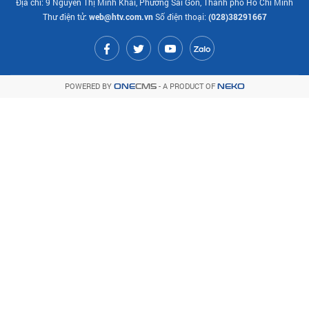
Địa chỉ: 9 Nguyễn Thị Minh Khai, Phường Sài Gòn, Thành phố Hồ Chí Minh
Thư điện tử:
web@htv.com.vn
Số điện thoại:
(028)38291667
POWERED BY
- A PRODUCT OF
ONE
CMS
NEKO