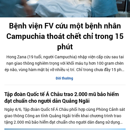
Bệnh viện FV cứu một bệnh nhân
Campuchia thoát chết chỉ trong 15
phút
Hong Zana (19 tuổi, người Campuchia) nhập viện cấp cứu sau tai
nạn giao thông nghiêm trọng với khối máu tụ hơn 100 gram chèn
ép não, vùng hàm mặt bị vỡ nhiều vị trí. Chỉ trong chưa đầy 15 phút
sau nhập viện, ê-kíp đa chuyên khoa tại Bệnh viện FV đã kích hoạt
Đời thường
quy trình mổ khẩn để cứu sống nam thanh niên kịp thời.
Tập đoàn Quốc tế Á Châu trao 2.000 mũ bảo hiểm
đạt chuẩn cho người dân Quảng Ngãi
Ngày 4/6, Tập đoàn Quốc tế Á Châu phối hợp cùng Phòng Cảnh sát
giao thông Công an tỉnh Quảng Ngãi triển khai chương trình trao
tặng 2.000 mũ bảo hiểm đạt chuẩn cho người dân đang sử dụng
mũ bảo hiểm không bảo đảm chất lượng, góp phần nâng cao ý thức