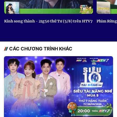
Kính song thành - 21g50 thứ Tư (5/8) trên HTV7
Phim Rừng 
CÁC CHƯƠNG TRÌNH KHÁC