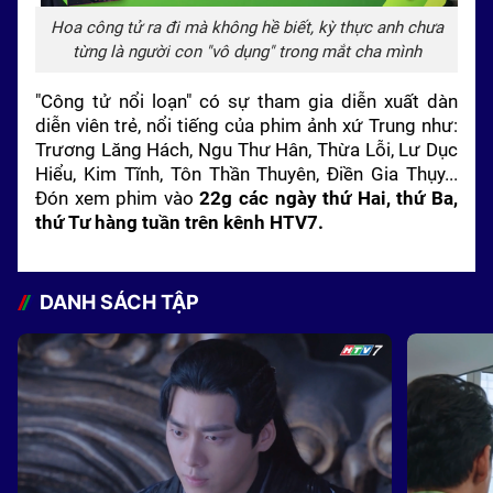
Hoa công tử ra đi mà không hề biết, kỳ thực anh chưa
từng là người con "vô dụng" trong mắt cha mình
"Công tử nổi loạn" có sự tham gia diễn xuất dàn
diễn viên trẻ, nổi tiếng của phim ảnh xứ Trung như:
Trương Lăng Hách, Ngu Thư Hân, Thừa Lỗi, Lư Dục
Hiểu, Kim Tĩnh, Tôn Thần Thuyên, Điền Gia Thụy...
Đón xem phim vào
22g các ngày thứ Hai, thứ Ba,
thứ Tư hàng tuần trên kênh HTV7.
DANH SÁCH TẬP