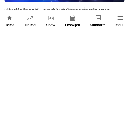
Siêu tài năng nhí - 20g thứ Bảy hàng tuần trên HTV7
Home
Show
Live&lịch
Tin mới
Multiform
Menu
Mẹ vắng nhà, Ba là siêu nhân - 21g thứ Năm (6/8) trên
HTV7