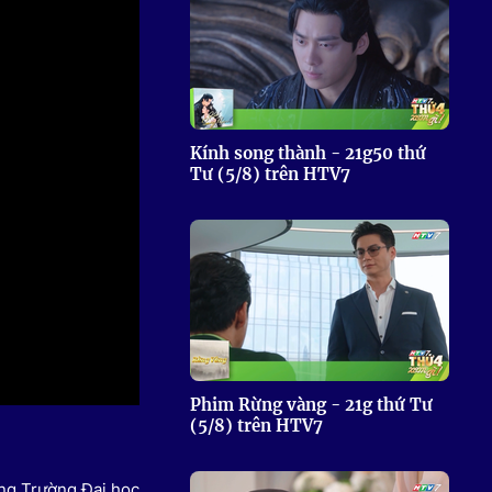
 Thể thao
c đua xe đạp
 Truyền hình
c đua offroad
V
Kính song thành - 21g50 thứ
Tư (5/8) trên HTV7
 Games 33
Phim Rừng vàng - 21g thứ Tư
(5/8) trên HTV7
ởng Trường Đại học