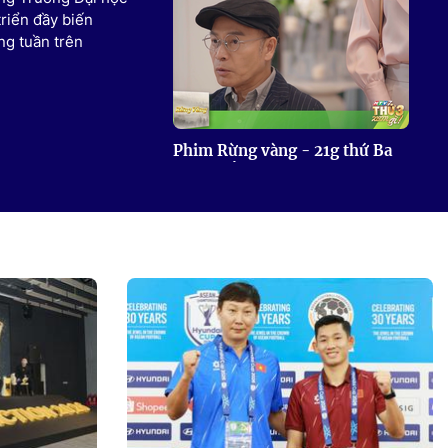
riển đầy biến
ng tuần trên
Phim Rừng vàng - 21g thứ Ba
(4/8) trên HTV7
Kính song thành - 21g50 thứ
Ba (4/8) trên HTV7