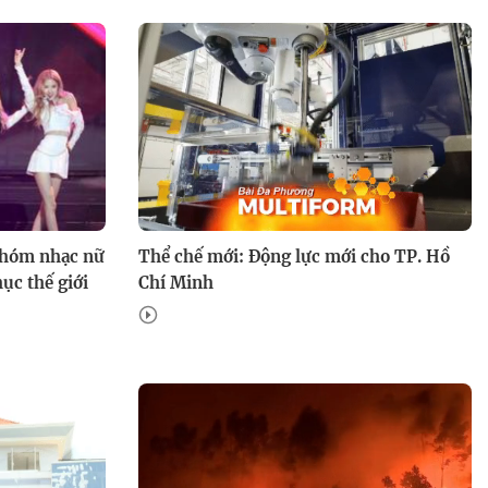
Yêu em như ngày đầu tiên -
19g30 thứ Hai, Ba, Tư trên
Nhóm nhạc nữ
Thể chế mới: Động lực mới cho TP. Hồ
HTV7
ục thế giới
Chí Minh