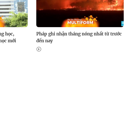
Kết cục nào cho "Giữ lấy tình
yêu"?
ng học,
Pháp ghi nhận tháng nóng nhất từ trước
học mới
đến nay
Giữ lấy tình yêu: Bà Nga rút
ống thở của Thế Hải để đoạt gia
sản