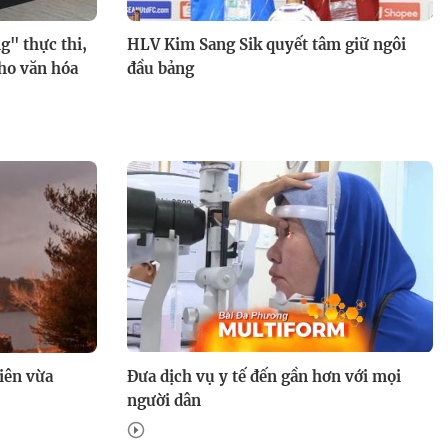
g" thực thi,
HLV Kim Sang Sik quyết tâm giữ ngôi
cho văn hóa
đầu bảng
Yêu em như ngày đầu tiên: Mẹ
kế lừa gả bán con chồng
iên vừa
Đưa dịch vụ y tế đến gần hơn với mọi
Thế thân làm dâu hào môn
người dân
trong "Yêu em như ngày đầu
tiên"