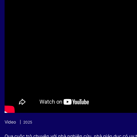
Sự kiện quan tâm
Chuyên đề
HTV Show
Không gian văn hóa
Thành phố
Hồ Chí Minh
ngủ
Chuyển đổi số
Chậm
Bé xem gì
Mái ấm gia
Việt
Các show 
Các chương
khác
Video
2025
Qua cuộc trò chuyện với nhà nghiên cứu, nhà giáo dục có uy 