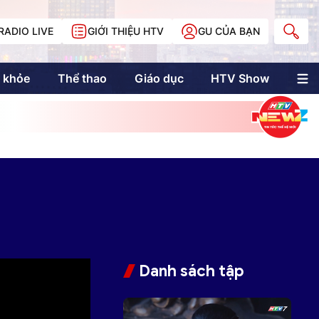
RADIO LIVE
GIỚI THIỆU HTV
GU CỦA BẠN
 khỏe
Thể thao
Giáo dục
HTV Show
nh trị
Multimedia
Multiform
Longform
NewZgraphic
Doanh nhân Sài
Gòn
Các trang liên kết
Danh sách tập