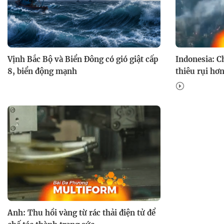
Vịnh Bắc Bộ và Biển Đông có gió giật cấp
Indonesia: C
8, biển động mạnh
thiêu rụi hơ
Anh: Thu hồi vàng từ rác thải điện tử để