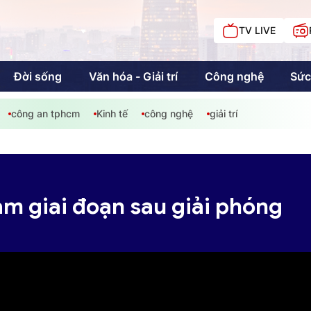
TV LIVE
Đời sống
Văn hóa - Giải trí
Công nghệ
Sức
công an tphcm
Kinh tế
công nghệ
giải trí
iải trí
Giáo dục
Kinh tế
Chí
c
m giai đoạn sau giải phóng
Sức khỏe
Đời sống
Khán giả HTV
Chuyện chúng tôi