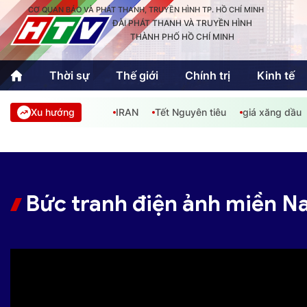
CƠ QUAN BÁO VÀ PHÁT THANH, TRUYỀN HÌNH TP. HỒ CHÍ MINH
ĐÀI PHÁT THANH VÀ TRUYỀN HÌNH
THÀNH PHỐ HỒ CHÍ MINH
Thời sự
Thế giới
Chính trị
Kinh tế
Xu hướng
IRAN
Tết Nguyên tiêu
giá xăng dầu
Thời sự
Thể thao
Văn hóa - G
Trong nước
Trong nướ
Quốc tế
Quốc tế
Bức tranh điện ảnh miền Na
An Sinh
Sách hay cuối tuần
Thế giới
Kinh doanh
Công nghệ
Phóng sự