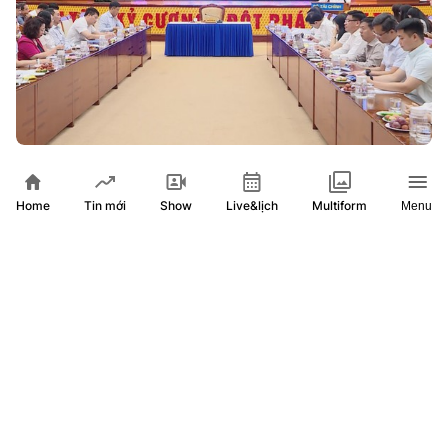
Bộ Tài chính: Tiếp tục nghiên cứu hoàn thiện chính sách
thuế, thúc đẩy minh bạch và tăng trưởng kinh tế
Home
Show
Live&lịch
Tin mới
Multiform
Menu
2 tháng trước