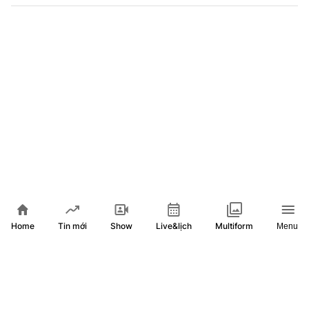
TP. Hồ Chí Minh dẫn dắt chuyển giao công nghệ, thúc đẩy
nông nghiệp thông minh
Home
Show
Live&lịch
Tin mới
Multiform
Menu
4 tháng trước