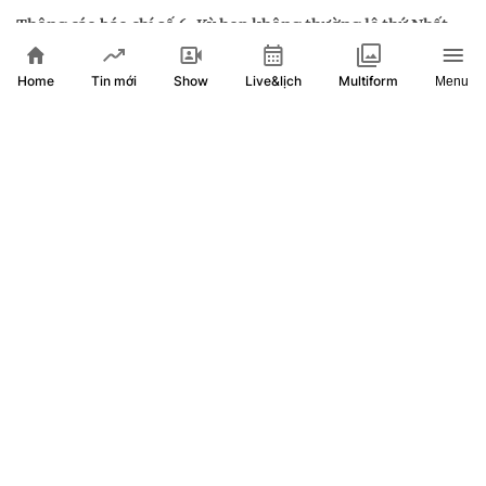
Thông cáo báo chí số 6, Kỳ họp không thường lệ thứ Nhất,
Quốc hội khóa XVI
Home
Show
Live&lịch
Tin mới
Multiform
Menu
Lợi dụng mác Trưởng Ban quản lý, lừa bán căn hộ tái định
cư chiếm đoạt 2,1 tỷ đồng