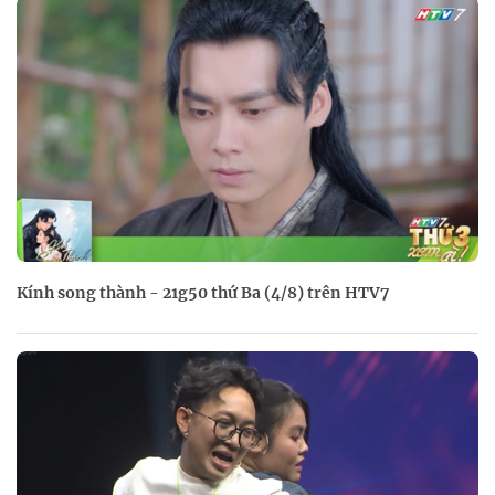
Kính song thành - 21g50 thứ Ba (4/8) trên HTV7