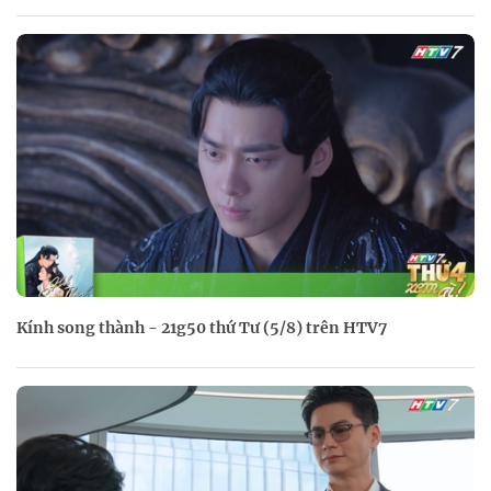
Kính song thành - 21g50 thứ Tư (5/8) trên HTV7