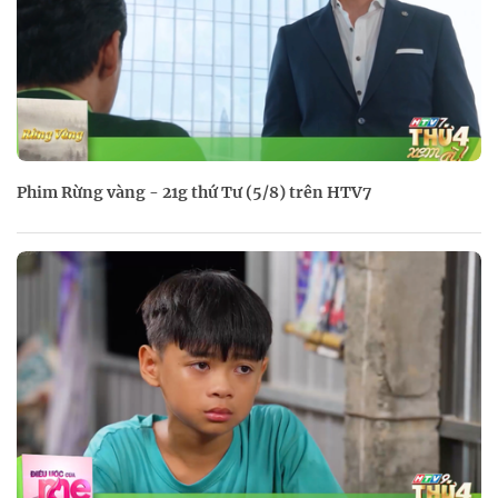
Phim Rừng vàng - 21g thứ Tư (5/8) trên HTV7