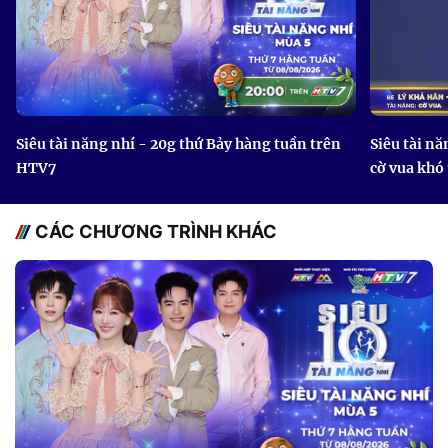
Siêu tài năng nhí - 20g thứ Bảy hàng tuần trên
Siêu tài nă
HTV7
cờ vua khó
CÁC CHƯƠNG TRÌNH KHÁC