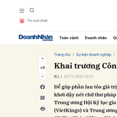
Tin mới nhất
Gửi 
Toàn cảnh
Doanh nhân
Qu
Trang chủ
Sự kiện doanh nghiệp
Khai trương Côn
N.L
|
22/11/2021 02:21
Để góp phần lan tỏa giá tr
khơi dậy nét chữ thư pháp 
Trung ương Hội Kỷ lục gia
(VietKings) và Trung ương