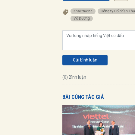
Khai trương
Công ty Cổ phần Thư
Võ Dương
Gửi bình luận
(0) Bình luận
BÀI CÙNG TÁC GIẢ