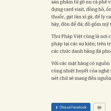
sản phẩm từ gỗ nu cà phê v
đựng card visit, đồng hồ, 
thuốc, gạt tàn xì gà, đế ly 
bày, đôn để đá; đồ gốm mỹ 
Thư Pháp Việt cũng là nơi 
pháp tại các sự kiện; trên t
các chức danh bằng đá pho
Với các mặt hàng có nguồn 
cùng nhiệt huyết của nghệ 
nét chữ sẽ mang đến nguồn 
Chia sẻ Facebook