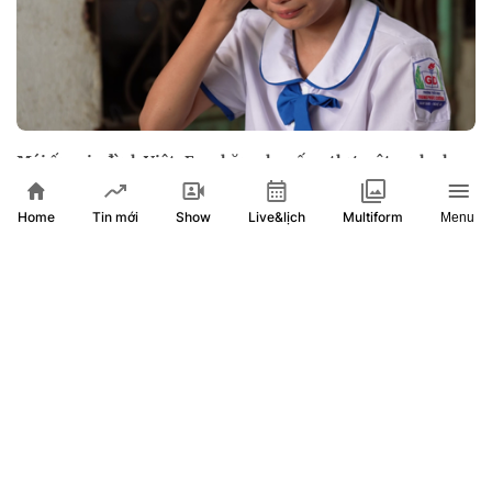
Mái ấm gia đình Việt: Em chăm cha sống thực vật, anh phụ
hồ nuôi gia đình
Home
Show
Live&lịch
Tin mới
Multiform
Menu