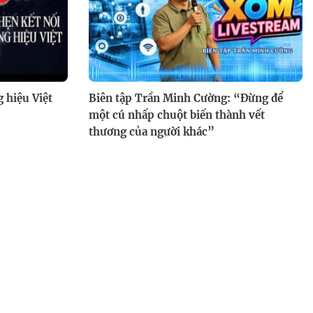
Rừng vàng: Cuộc chiến gia tộc
phía sau khối tài sản tỉ đô
 hiệu Việt
Biên tập Trần Minh Cường: “Đừng để
một cú nhấp chuột biến thành vết
thương của người khác”