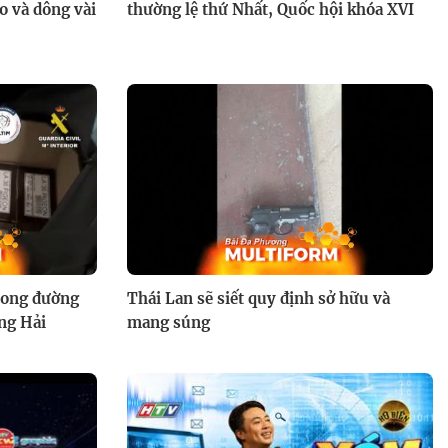
o và dông vài
thường lệ thứ Nhất, Quốc hội khóa XVI
Kết cục nào cho "Giữ lấy tình
yêu"?
Giữ lấy tình yêu: Bà Nga rút
ống thở của Thế Hải để đoạt gia
rong đường
Thái Lan sẽ siết quy định sở hữu và
sản
ng Hải
mang súng