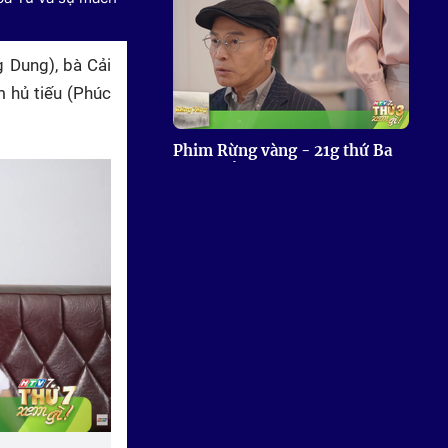
g Dung), bà Cải
m hủ tiếu (Phúc
Phim Rừng vàng - 21g thứ Ba
(4/8) trên HTV7
Kính song thành - 21g50 thứ
Ba (4/8) trên HTV7