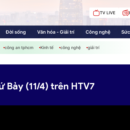
TV LIVE
Đời sống
Văn hóa - Giải trí
Công nghệ
Sức
công an tphcm
Kinh tế
công nghệ
giải trí
iải trí
Giáo dục
Kinh tế
Chí
c
ứ Bảy (11/4) trên HTV7
Sức khỏe
Đời sống
Khán giả HTV
Chuyện chúng tôi