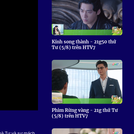
 Thể thao
c đua xe đạp
 Truyền hình
c đua offroad
V
Kính song thành - 21g50 thứ
Tư (5/8) trên HTV7
 Games 33
Phim Rừng vàng - 21g thứ Tư
(5/8) trên HTV7
 bà Tư và sự mách