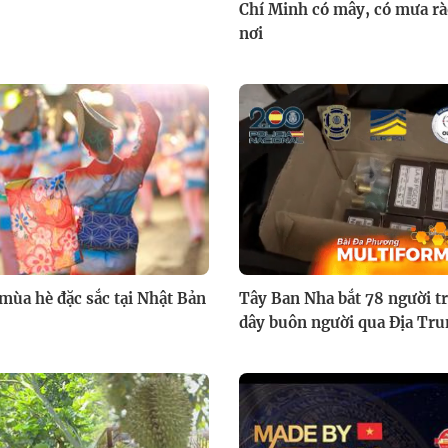
Chí Minh có mây, có mưa rà
nơi
 mùa hè đặc sắc tại Nhật Bản
Tây Ban Nha bắt 78 người t
dây buôn người qua Địa Tru