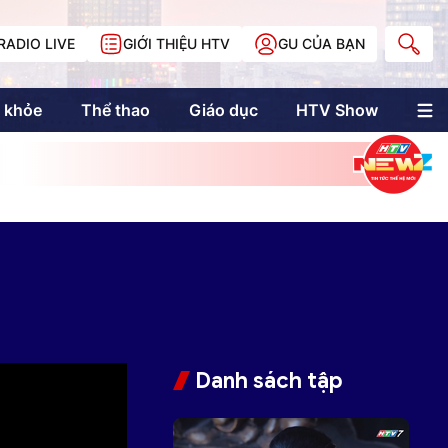
RADIO LIVE
GIỚI THIỆU HTV
GU CỦA BẠN
 khỏe
Thể thao
Giáo dục
HTV Show
nh trị
Multimedia
Multiform
Longform
NewZgraphic
Doanh nhân Sài
Gòn
Các trang liên kết
Danh sách tập