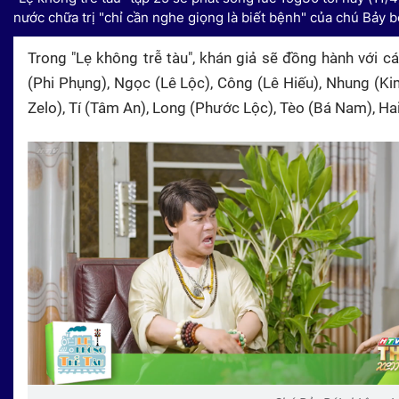
nước chữa trị "chỉ cần nghe giọng là biết bệnh" của chú Bảy b
Trong "Lẹ không trễ tàu", khán giả sẽ đồng hành với 
(Phi Phụng), Ngọc (Lê Lộc), Công (Lê Hiếu), Nhung (Ki
Zelo), Tí (Tâm An), Long (Phước Lộc), Tèo (Bá Nam), Hai