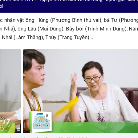
ói.
các nhân vật ông Hùng (Phương Bình thủ vai), bà Tư (Phươn
m Nhã), ông Lâu (Mai Dũng), Bảy bói (Trịnh Minh Dũng), Nă
 Nhái (Lâm Thắng), Thủy (Trang Tuyền)...