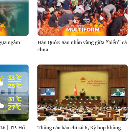
ngựa ngâm
Hàn Quốc: Săn nhẫn vàng giữa “biển” cà
chua
Yêu em như ngày đầu tiên -
19g30 thứ Hai, Ba, Tư trên
HTV7
026 | TP. Hồ
Thông cáo báo chí số 6, Kỳ họp không