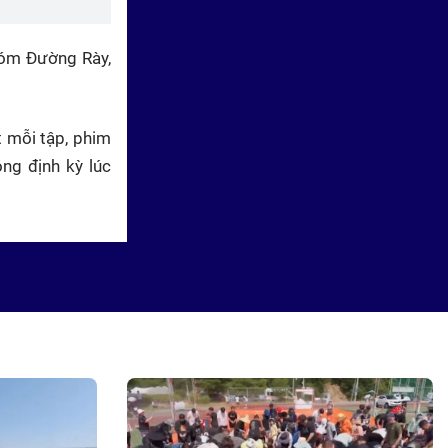
xóm Đường Rày,
 mỗi tập, phim
Yêu em như ngày đầu tiên: Mẹ
ng định kỳ lúc
kế lừa gả bán con chồng
Thế thân làm dâu hào môn
trong "Yêu em như ngày đầu
tiên"