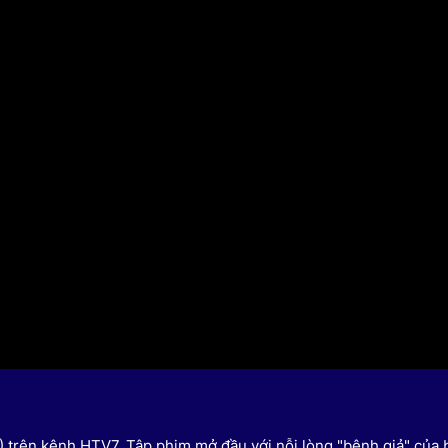
HTV Phim
HTV Sự kiện
HTV
 không
Phim truyền hình
Made By Vietnam
Cuộ
Cúp
Phim tài liệu
Ngày hội HTV
Cuộ
Innovation Fest
HT
Chung một tấm
SEA
 đình
lòng
khác
 trình
/4) trên kênh HTV7. Tập phim mở đầu với nỗi lòng "bệnh giả" của