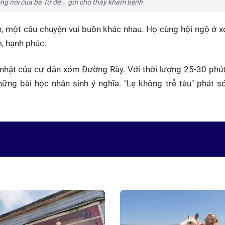
ng nói của bà Tư để... gửi cho thầy khám bệnh
, một câu chuyện vui buồn khác nhau. Họ cùng hội ngộ ở 
, hạnh phúc.
 nhật của cư dân xóm Đường Rày. Với thời lượng 25-30 phút
ng bài học nhân sinh ý nghĩa. "Lẹ không trễ tàu" phát só