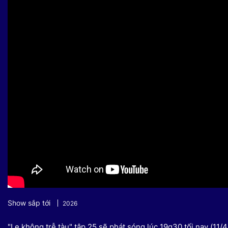
Sự kiện quan tâm
Chuyên đề
HTV Show
Không gian văn hóa
Thành phố
Hồ Chí Minh
ngủ
Chuyển đổi số
Chậm
Bé xem gì
Mái ấm gia
Việt
Các show 
Các chương
khác
Show sắp tới
2026
"Lẹ không trễ tàu" tập 25 sẽ phát sóng lúc 19g30 tối nay (11