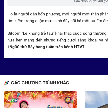
Chú Bảy Bói ghi âm giọ
Họ là người dân bốn phương, mỗi người một thân phận
tìm kiếm trong cuộc mưu sinh đầy hối hả một sự ấm êm
Sitcom "Lẹ không trễ tàu" khai thác cuộc sống thường
hứa hẹn mang đến những tiếng cười sảng khoái và nhữ
19g30 thứ Bảy hàng tuần trên kênh HTV7.
CÁC CHƯƠNG TRÌNH KHÁC